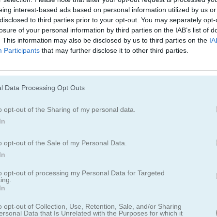
casual más popular disponible en la web
eing interest-based ads based on personal information utilized by us or
disclosed to third parties prior to your opt-out. You may separately opt-
ener una vida feliz y saludable, pero hay que sacar tiempo porque no 
losure of your personal information by third parties on the IAB’s list of
 una pista especial que parece afectar mucho el metabolismo de la co
. This information may also be disclosed by us to third parties on the
IA
o para alcanzar su objetivo de peso. Aunque esto la hace vulnerable 
Participants
that may further disclose it to other third parties.
fica que puede cambiar de forma con poco esfuerzo. Tu trabajo es a
eso y buscar nuevas si así lo decide.
l Data Processing Opt Outs
o opt-out of the Sharing of my personal data.
In
o opt-out of the Sale of my Personal Data.
In
to opt-out of processing my Personal Data for Targeted
ing.
In
o opt-out of Collection, Use, Retention, Sale, and/or Sharing
ersonal Data that Is Unrelated with the Purposes for which it