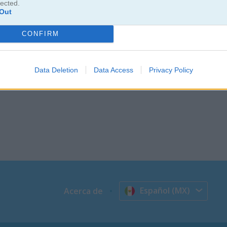
lected.
Out
CONFIRM
Data Deletion
Data Access
Privacy Policy
Español (MX)
Acerca de