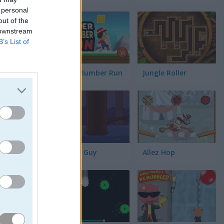
 personal
out of the
es tan
 downstream
rredora.
B’s List of
hasta a
yudarla a
Super Plumber Run
Jungle Roller
Timber Guy
Allez Hop