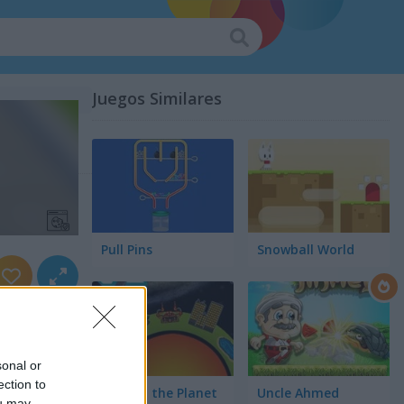
Juegos Similares
Pull Pins
Snowball World
sonal or
ection to
Protect the Planet
Uncle Ahmed
ou may