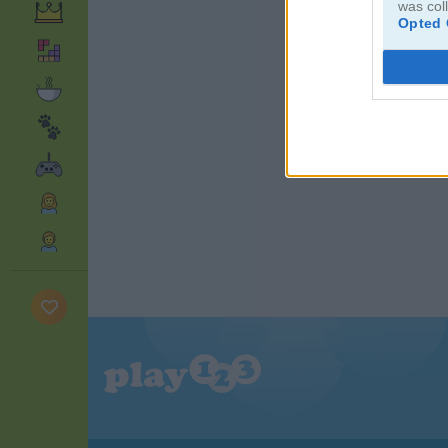
was col
Opted 