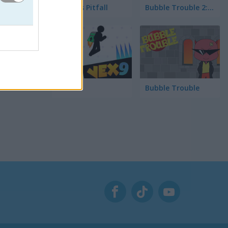
Pong vs Pitfall
Bubble Trouble 2: Rebubbled
Vex 9
Bubble Trouble