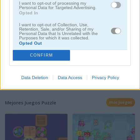
I want to opt-out of processing my
Personal Data for Targeted Advertising.
Opted In
I want to opt-out of Collection, Use,
Retention, Sale, and/or Sharing of my
Jugar
Personal Data that Is Unrelated with the
Purposes for which it was collected.
Opted Out
Viaja por el mundo y elimina todos
CONFIRM
los ladrillos
Data Deletion
Data Access
Privacy Policy
Mejores Juegos Puzzle
más juegos