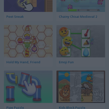
Peet Sneak
Chainy Chisai Medieval 2
Hold My Hand, Friend
Emoji Fun
Pipe Puzzle
Kids Block Puzzle