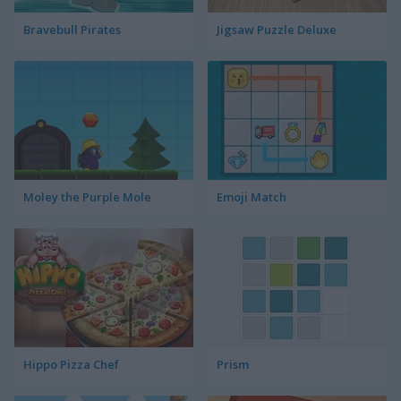
Bravebull Pirates
Jigsaw Puzzle Deluxe
Moley the Purple Mole
Emoji Match
Hippo Pizza Chef
Prism