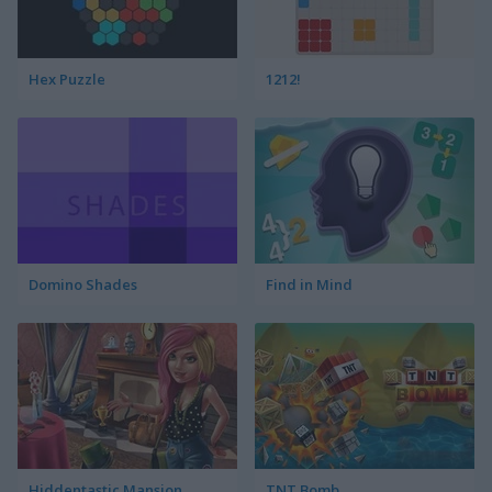
Hex Puzzle
1212!
Domino Shades
Find in Mind
Hiddentastic Mansion
TNT Bomb