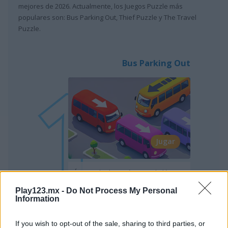
mejores de 2026. Actualmente, los Juegos Puzzle más
populares son: Bus Parking Out, Thief Puzzle y The Travel
Puzzle.
Bus Parking Out
Jugar
Únete a la diversión y usa la lógica
para liberar los autobuses del
Play123.mx -
Do Not Process My Personal
estacionamiento
Information
If you wish to opt-out of the sale, sharing to third parties, or