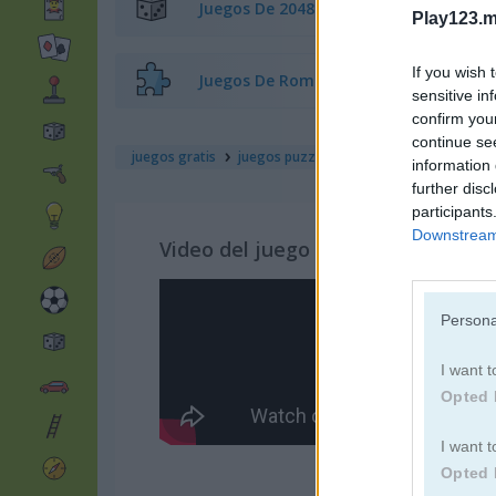
Juegos De 2048
Play123.m
If you wish 
Juegos De Rompecabezas
sensitive in
confirm you
continue se
juegos gratis
juegos puzzle
block blast
information 
further disc
participants
Downstream 
Video del juego
Persona
I want t
Opted 
I want t
Opted 