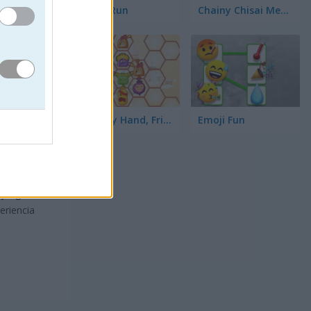
Toilet Run
Chainy Chisai Medieval 2
Hold My Hand, Friend
Emoji Fun
tus
pejar la
 juegos
eriencia