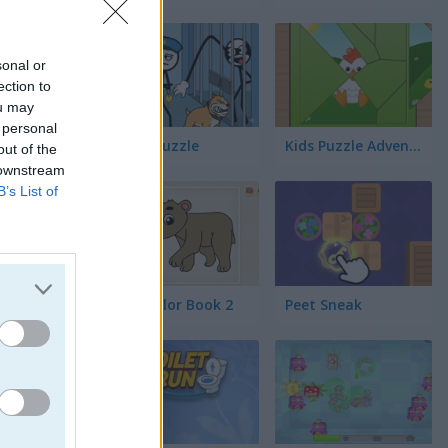
s
sonal or
ection to
ou may
 personal
Thief Puzzle
Kids Puzzle Adventure
out of the
 downstream
B’s List of
Kids Color Book 2
Peet Sneak