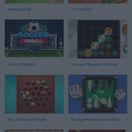
Memory Flip
TicTacToe
Soccer Pinball
Connect Wooden Edition
Peg Solitaire Deluxe
Backgammon Deluxe Edition