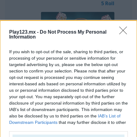
5 Roll
Play123.mx -
Do Not Process My Personal
Information
Jugar
If you wish to opt-out of the sale, sharing to third parties, or
processing of your personal or sensitive information for
targeted advertising by us, please use the below opt-out
Prueba tu suerte hoy y lanza los
section to confirm your selection. Please note that after your
dados para un puntaje alto en este
opt-out request is processed you may continue seeing
clásico juego de 5 dados
interest-based ads based on personal information utilized by
us or personal information disclosed to third parties prior to
your opt-out. You may separately opt-out of the further
disclosure of your personal information by third parties on the
IAB’s list of downstream participants. This information may
Dominoes Classic
also be disclosed by us to third parties on the
IAB’s List of
Downstream Participants
that may further disclose it to other
third parties.