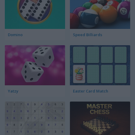
Domino
Speed Billiards
Yatzy
Easter Card Match