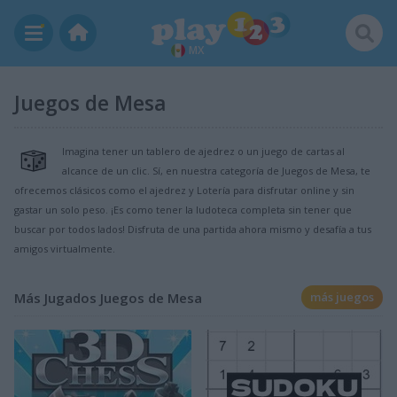
MX
Juegos de Mesa
Imagina tener un tablero de ajedrez o un juego de cartas al
alcance de un clic. Sí, en nuestra categoría de Juegos de Mesa, te
ofrecemos clásicos como el ajedrez y Lotería para disfrutar online y sin
gastar un solo peso. ¡Es como tener la ludoteca completa sin tener que
buscar por todos lados! Disfruta de una partida ahora mismo y desafía a tus
amigos virtualmente.
Más Jugados Juegos de Mesa
más juegos