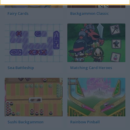
Fairy Cards
Backgammon Classic
Sea Battleship
Matching Card Heroes
Sushi Backgammon
Rainbow Pinball