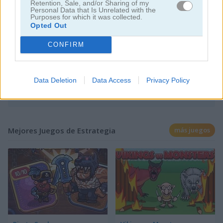
Retention, Sale, and/or Sharing of my
Personal Data that Is Unrelated with the
Jugar
Purposes for which it was collected.
Opted Out
¡Construye torres para eliminar
CONFIRM
enemigos!
Data Deletion
Data Access
Privacy Policy
Mejores Juegos de Estrategia
más juegos