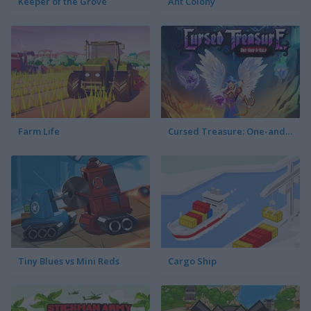
Keeper of the Grove
Ant Colony
Farm Life
Cursed Treasure: One-and-a-Half
Tiny Blues vs Mini Reds
Cargo Ship