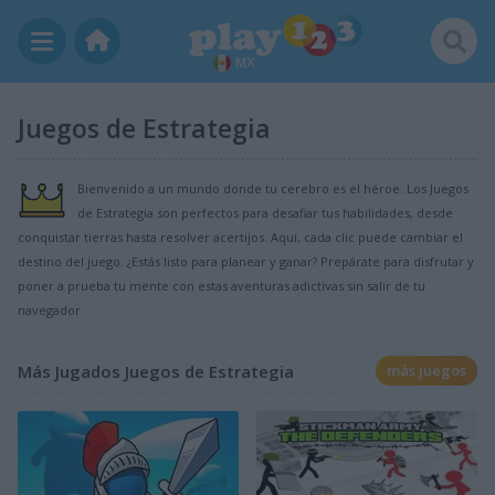
MX
Juegos de Estrategia
Bienvenido a un mundo donde tu cerebro es el héroe. Los Juegos
de Estrategia son perfectos para desafiar tus habilidades, desde
conquistar tierras hasta resolver acertijos. Aquí, cada clic puede cambiar el
destino del juego. ¿Estás listo para planear y ganar? Prepárate para disfrutar y
poner a prueba tu mente con estas aventuras adictivas sin salir de tu
navegador.
Más Jugados Juegos de Estrategia
más juegos