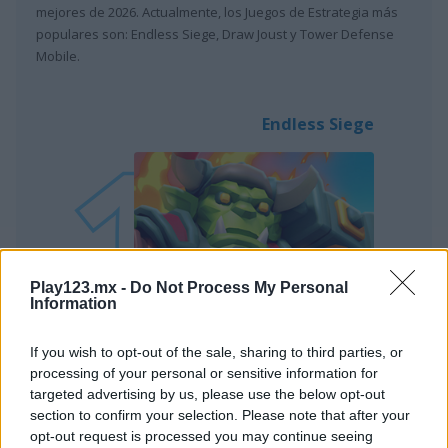
mejores de 2026. Actualmente, los Juegos de Estrategia más
populares son: Endless Siege, Draw Joust y Tower Defense
Mobile.
Endless Siege
Jugar
Play123.mx -
Do Not Process My Personal
Information
¡Defiende tu territorio!
If you wish to opt-out of the sale, sharing to third parties, or
processing of your personal or sensitive information for
targeted advertising by us, please use the below opt-out
section to confirm your selection. Please note that after your
Draw Joust
opt-out request is processed you may continue seeing