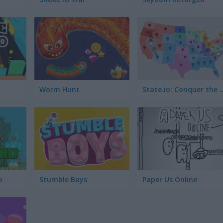
Worm Hunt
State.io: Conqu
o
Stumble Boys
Paper Us Online