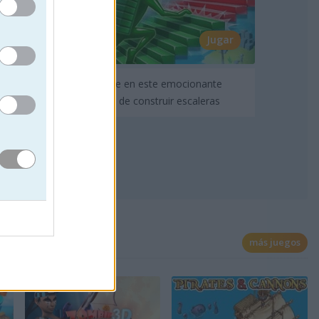
Jugar
Compite en este emocionante
desafío de construir escaleras
más juegos