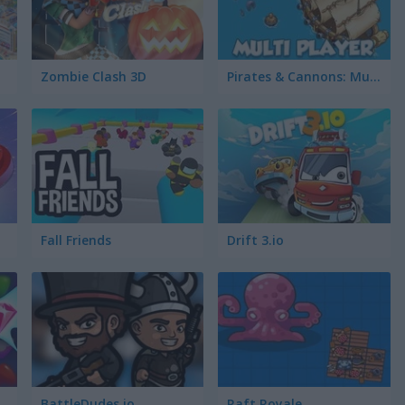
Zombie Clash 3D
Pirates & Cannons: Multi Player
Fall Friends
Drift 3.io
BattleDudes.io
Raft Royale