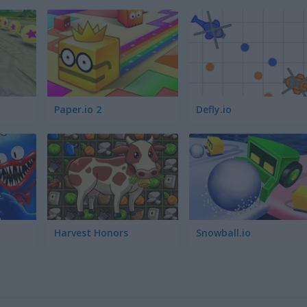
Paper.io 2
Defly.io
Harvest Honors
Snowball.io