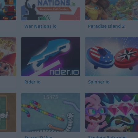
War Nations.io
Paradise Island 2
Rider.io
Spinner.io
Snake IO War
Skydom Reforged