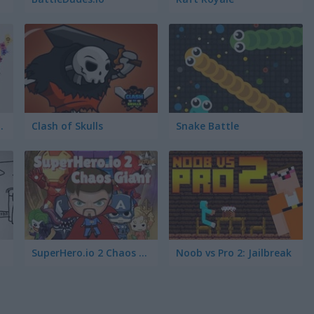
er the World
Clash of Skulls
Snake Battle
SuperHero.io 2 Chaos Giant
Noob vs Pro 2: Jailbreak