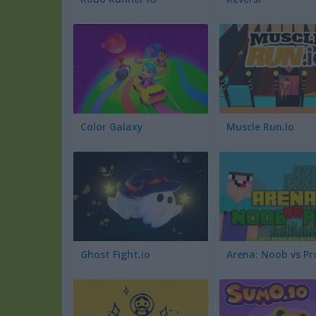
Color Galaxy
Muscle Run.Io
Ghost Fight.io
Arena: Noob vs Pr