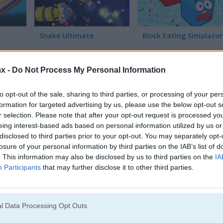
Snake Ultimate
Block Eating Simulator
x -
Do Not Process My Personal Information
pulares Juegos Multijugador?
to opt-out of the sale, sharing to third parties, or processing of your per
formation for targeted advertising by us, please use the below opt-out s
r selection. Please note that after your opt-out request is processed y
stos son los 3 mejores de 2026. Actualmente, los Juegos Multijugad
eing interest-based ads based on personal information utilized by us or
disclosed to third parties prior to your opt-out. You may separately opt-
losure of your personal information by third parties on the IAB’s list of
. This information may also be disclosed by us to third parties on the
IA
ine
Bloxd.io
Participants
that may further disclose it to other third parties.
l Data Processing Opt Outs