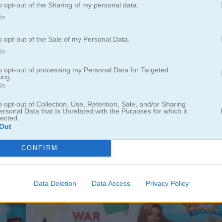
o opt-out of the Sharing of my personal data.
In
Jugar
o opt-out of the Sale of my Personal Data.
In
Múltiples juegos de Minecraft en
uno: construye, explora, haz
to opt-out of processing my Personal Data for Targeted
ing.
parkour, pelea y más
In
o opt-out of Collection, Use, Retention, Sale, and/or Sharing
ersonal Data that Is Unrelated with the Purposes for which it
lected.
Out
CONFIRM
Data Deletion
Data Access
Privacy Policy