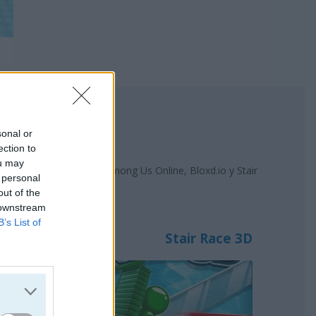
sonal or
ection to
ou may
or más populares son: Among Us Online, Bloxd.io y Stair
 personal
out of the
 downstream
B’s List of
Stair Race 3D