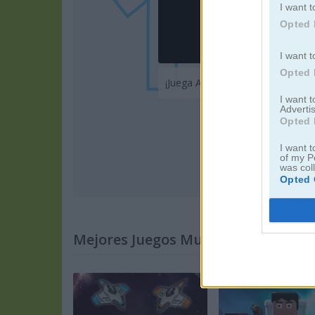
I want t
Opted 
Jugar
I want t
Opted 
¡Juega Among Us en línea!
I want 
Advertis
Opted 
I want t
of my P
was col
Opted 
Mejores Juegos Multijugador