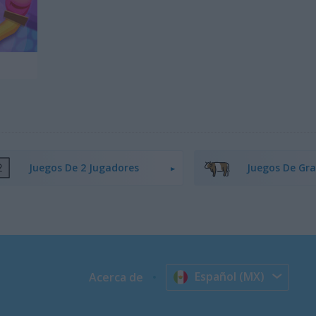
Juegos De 2 Jugadores
Juegos De Gra
Español (MX)
Acerca de