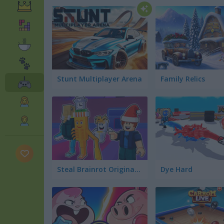
Stunt Multiplayer Arena
Family Relics
Steal Brainrot Original 3D
Dye Hard