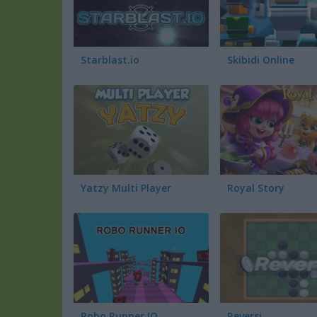
Starblast.io
Skibidi Online
Yatzy Multi Player
Royal Story
Robo Runner IO
Reversi