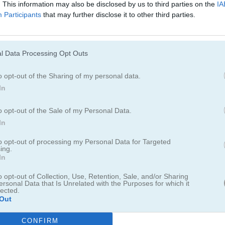
. This information may also be disclosed by us to third parties on the
IA
Participants
that may further disclose it to other third parties.
Pyramid Solitaire Online
Palm Island Solitaire
l Data Processing Opt Outs
ulares Juegos de Solitario?
o opt-out of the Sharing of my personal data.
In
o opt-out of the Sale of my Personal Data.
tos son los 3 mejores de 2026. Actualmente, los Juegos de Solitario 
In
to opt-out of processing my Personal Data for Targeted
ing.
In
aire
Gaps Solitaire
o opt-out of Collection, Use, Retention, Sale, and/or Sharing
ersonal Data that Is Unrelated with the Purposes for which it
lected.
Out
CONFIRM