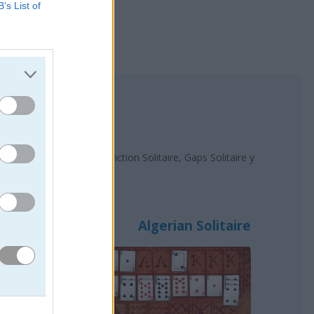
B’s List of
más populares son: Addiction Solitaire, Gaps Solitaire y
Algerian Solitaire