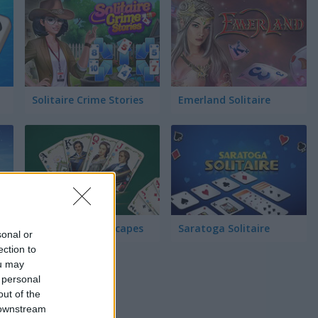
Solitaire Crime Stories
Emerland Solitaire
Tree Solitaire
Solitaire Dreamscapes
Saratoga Solitaire
sonal or
ection to
ou may
 personal
out of the
 downstream