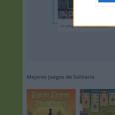
Jugar
Un juego de solitario adictivo
Mejores Juegos de Solitario