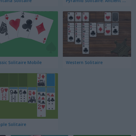
tana Solitaire
Pyramid Solitaire: Ancient Egypt
ssic Solitaire Mobile
Western Solitaire
ple Solitaire