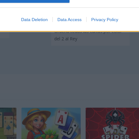
Jugar
Data Deletion
Data Access
Privacy Policy
Ordena todas las cartas por color
del 2 al Rey