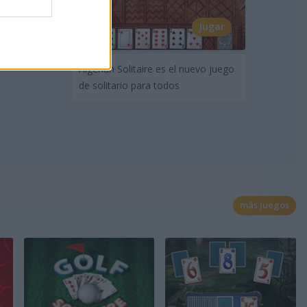
Jugar
Algerian Solitaire es el nuevo juego
de solitario para todos
más juegos