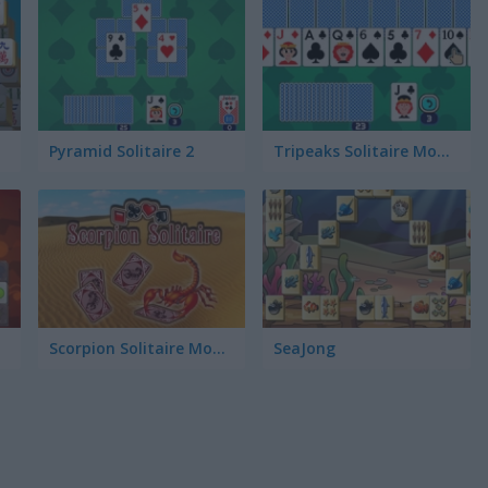
Pyramid Solitaire 2
Tripeaks Solitaire Mobile
Scorpion Solitaire Mobile
SeaJong