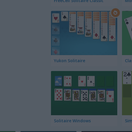
FreeCell Solitaire Classic
Mon
Yukon Solitaire
Cla
Solitaire Windows
Sim