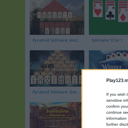
Pyramid Solitaire: Ancient Rome
Solitaire 12 in 1
Play123.m
Pyramid Solitaire: Great Pyramid
If you wish 
sensitive in
confirm you
continue se
information 
further disc