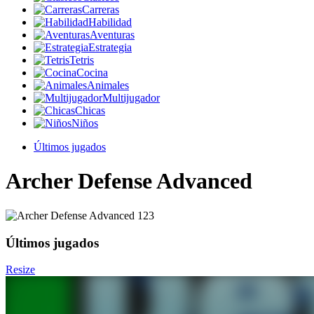
Carreras
Habilidad
Aventuras
Estrategia
Tetris
Cocina
Animales
Multijugador
Chicas
Niños
Últimos jugados
Archer Defense Advanced
Últimos jugados
Resize