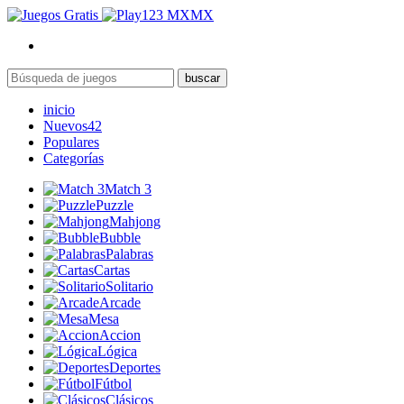
MX
buscar
inicio
Nuevos
42
Populares
Categorías
Match 3
Puzzle
Mahjong
Bubble
Palabras
Cartas
Solitario
Arcade
Mesa
Accion
Lógica
Deportes
Fútbol
Clásicos