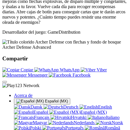
mejoras como flechas explosivas, de disparo múltiple y congelantes,
y úsalas a tu favor. Vuelve cada día para recoger recompensas
diarias. Abre cajas de botín para conseguir cartas que te darán arcos
nuevos y potentes. ¿Cuánto tiempo puedes resistir una enorme
oleada de enemigos?
Desarrollador del juego: GameDistribution
Archer Defense Advanced
Compartir
Copiar
WhatsApp
Viber
Messenger
Facebook
Acerca de
Español (MX)
Dansk
Deutsch
English
Español
Español (MX)
Français
Hrvatski
Italiano
Magyar
Nederlands
Norsk
Polski
Português
Română