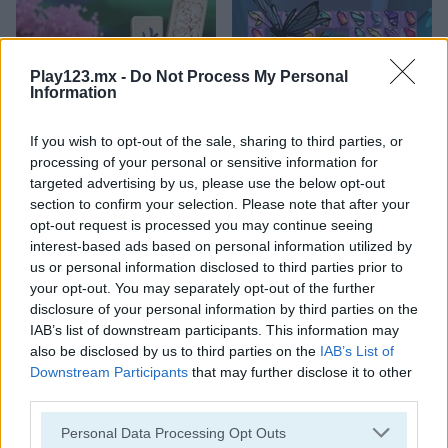
Play123.mx -
Do Not Process My Personal
Information
Mahjong Classic Mobile
Butterfly Shimai
If you wish to opt-out of the sale, sharing to third parties, or
processing of your personal or sensitive information for
targeted advertising by us, please use the below opt-out
section to confirm your selection. Please note that after your
opt-out request is processed you may continue seeing
interest-based ads based on personal information utilized by
us or personal information disclosed to third parties prior to
your opt-out. You may separately opt-out of the further
disclosure of your personal information by third parties on the
Onet Connect Christmas
Onet World
IAB’s list of downstream participants. This information may
also be disclosed by us to third parties on the
IAB’s List of
Downstream Participants
that may further disclose it to other
Categorías Relacionadas
third parties.
Personal Data Processing Opt Outs
juegos de conectar