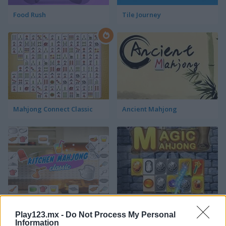
Food Rush
Tile Journey
Mahjong Connect Classic
Ancient Mahjong
Kitchen Mahjong Classic
Magic Mahjong
Play123.mx -
Do Not Process My Personal
Information