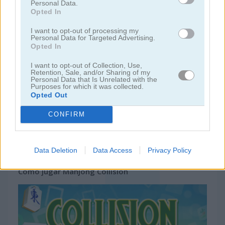
Personal Data.
Opted In
juegos gratis
juegos mahjong
mahjong collision
I want to opt-out of processing my
Personal Data for Targeted Advertising.
Opted In
Video del juego
I want to opt-out of Collection, Use,
Retention, Sale, and/or Sharing of my
Personal Data that Is Unrelated with the
Purposes for which it was collected.
Opted Out
CONFIRM
Data Deletion
Data Access
Privacy Policy
Cómo jugar Mahjong Collision