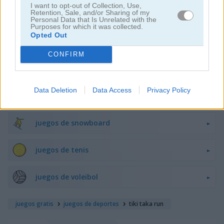
I want to opt-out of Collection, Use,
Retention, Sale, and/or Sharing of my
juegos de hockey
Personal Data that Is Unrelated with the
Purposes for which it was collected.
Opted Out
juegos de rugby
CONFIRM
juegos de patineta
Data Deletion
Data Access
Privacy Policy
juegos de esquí
juegos de snowboard
juegos de tenis
juegos de voleibol
juegos gratis
juegos de deportes
tiki taka run