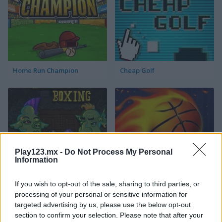
Home Run Champion
Cheap Golf
Play123.mx -
Do Not Process My Personal
Information
Troll Boxing
Slam Dunk Basketball
If you wish to opt-out of the sale, sharing to third parties, or
Categorías Relacionadas
processing of your personal or sensitive information for
targeted advertising by us, please use the below opt-out
section to confirm your selection. Please note that after your
juegos de fútbol americano