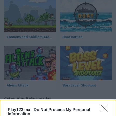
Cannons and Soldiers: Mountain Offense
Boat Battles
Aliens Attack
Boss Level: Shootout
Categorías Relacionadas
Play123.mx -
Do Not Process My Personal
juegos de aviones
Information