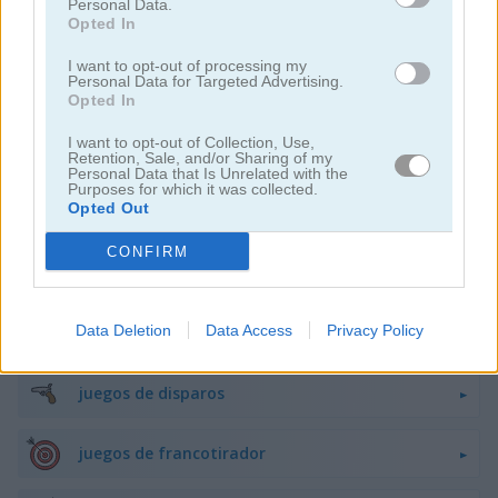
Personal Data.
Opted In
juegos de peleas
I want to opt-out of processing my
Personal Data for Targeted Advertising.
juegos de armas
Opted In
I want to opt-out of Collection, Use,
difíciles
Retention, Sale, and/or Sharing of my
Personal Data that Is Unrelated with the
Purposes for which it was collected.
Opted Out
juegos de caza
CONFIRM
juegos de robots
Data Deletion
Data Access
Privacy Policy
juegos de barcos
juegos de disparos
juegos de francotirador