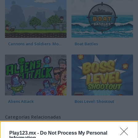
Cannons and Soldiers: Mountain Offense
Boat Battles
Aliens Attack
Boss Level: Shootout
Categorías Relacionadas
Play123.mx -
Do Not Process My Personal
juegos de aviones
Information