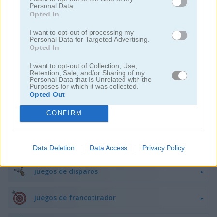
Personal Data.
juegos de peleas
Opted In
I want to opt-out of processing my
Personal Data for Targeted Advertising.
juegos de armas
Opted In
I want to opt-out of Collection, Use,
difíciles
Retention, Sale, and/or Sharing of my
Personal Data that Is Unrelated with the
Purposes for which it was collected.
juegos de caza
Opted Out
CONFIRM
juegos de robots
juegos de barcos
Data Deletion
Data Access
Privacy Policy
juegos de disparos
juegos de francotirador