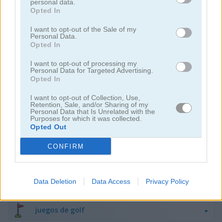
personal data.
Opted In
juegos de pelota
I want to opt-out of the Sale of my
Personal Data.
Opted In
juegos de béisbol
I want to opt-out of processing my
Personal Data for Targeted Advertising.
juegos de basquetbol
Opted In
I want to opt-out of Collection, Use,
juegos de boliche
Retention, Sale, and/or Sharing of my
Personal Data that Is Unrelated with the
Purposes for which it was collected.
Opted Out
juegos de boxeo
CONFIRM
juegos de cricket
Data Deletion
Data Access
Privacy Policy
juegos de dardos
juegos de golf