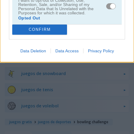
I want to opt-out of Collection, Use,
Retention, Sale, and/or Sharing of my
juegos de hockey
Personal Data that Is Unrelated with the
Purposes for which it was collected.
Opted Out
juegos de rugby
CONFIRM
juegos de patineta
Data Deletion
Data Access
Privacy Policy
juegos de esquí
juegos de snowboard
juegos de tenis
juegos de voleibol
juegos gratis
juegos de deportes
bowling challenge