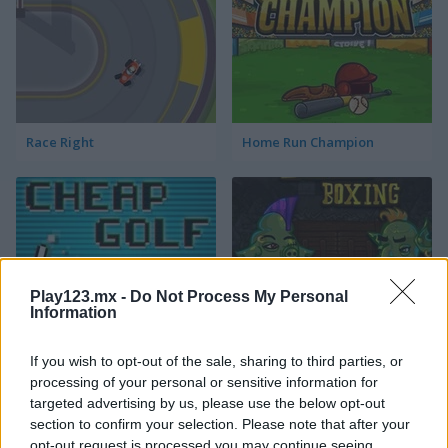
Race Right
Home Run Champion
Play123.mx -
Do Not Process My Personal
Information
Cheap Golf
Troll Boxing
If you wish to opt-out of the sale, sharing to third parties, or
Categorías Relacionadas
processing of your personal or sensitive information for
targeted advertising by us, please use the below opt-out
section to confirm your selection. Please note that after your
juegos de fútbol americano
opt-out request is processed you may continue seeing