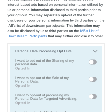
interest-based ads based on personal information utilized by
us or personal information disclosed to third parties prior to
juegos de pelota
your opt-out. You may separately opt-out of the further
disclosure of your personal information by third parties on the
juegos de béisbol
IAB’s list of downstream participants. This information may
also be disclosed by us to third parties on the
IAB’s List of
Downstream Participants
that may further disclose it to other
juegos de basquetbol
third parties.
Personal Data Processing Opt Outs
juegos de boliche
I want to opt-out of the Sharing of my
personal data.
juegos de boxeo
Opted In
I want to opt-out of the Sale of my
juegos de cricket
Personal Data.
Opted In
juegos de dardos
I want to opt-out of processing my
Personal Data for Targeted Advertising.
Opted In
juegos de golf