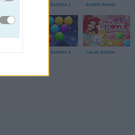
Smarty Bubbles 2
Bubble Woods
más
Smarty Bubbles X-MAS Edition
Candy Bubble
isas por
r por la
ugadores