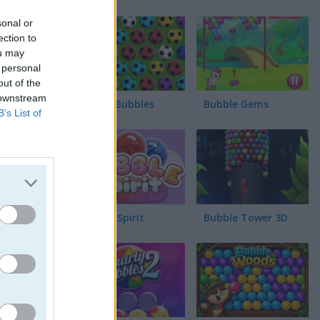
sonal or
ection to
ou may
 personal
out of the
 downstream
Soccer Bubbles
Bubble Gems
B’s List of
Bubble Spirit
Bubble Tower 3D