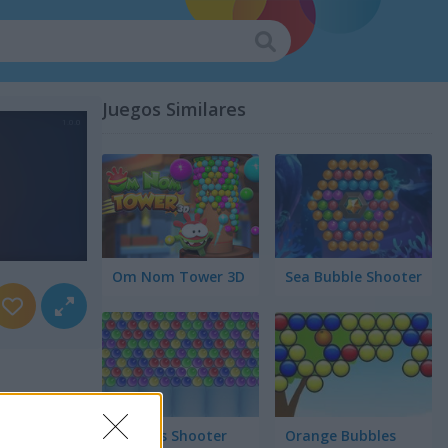
Juegos Similares
Om Nom Tower 3D
Sea Bubble Shooter
Bubbles Shooter
Orange Bubbles