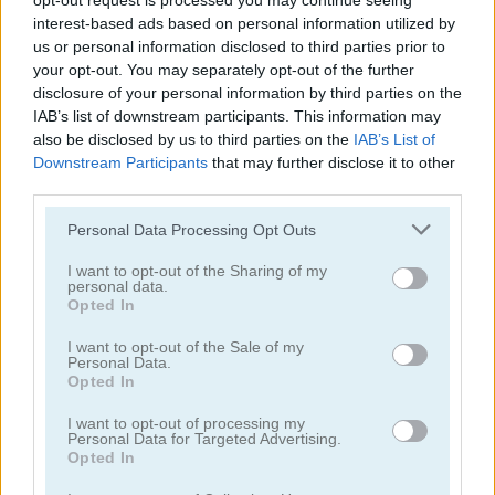
opt-out request is processed you may continue seeing
interest-based ads based on personal information utilized by
us or personal information disclosed to third parties prior to
your opt-out. You may separately opt-out of the further
disclosure of your personal information by third parties on the
IAB’s list of downstream participants. This information may
also be disclosed by us to third parties on the
IAB’s List of
Smarty Bubbles 2
Bubble Woods
Downstream Participants
that may further disclose it to other
third parties.
Personal Data Processing Opt Outs
I want to opt-out of the Sharing of my
personal data.
Opted In
I want to opt-out of the Sale of my
Smarty Bubbles X-MAS Edition
Candy Bubble
Personal Data.
Opted In
Categorías Relacionadas
I want to opt-out of processing my
Personal Data for Targeted Advertising.
Opted In
juegos de bubble shooter