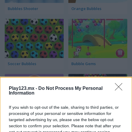
Bubbles Shooter
Orange Bubbles
Soccer Bubbles
Bubble Gems
Play123.mx -
Do Not Process My Personal
Information
If you wish to opt-out of the sale, sharing to third parties, or
processing of your personal or sensitive information for
Bubble Spirit
Bubble Tower 3D
targeted advertising by us, please use the below opt-out
section to confirm your selection. Please note that after your