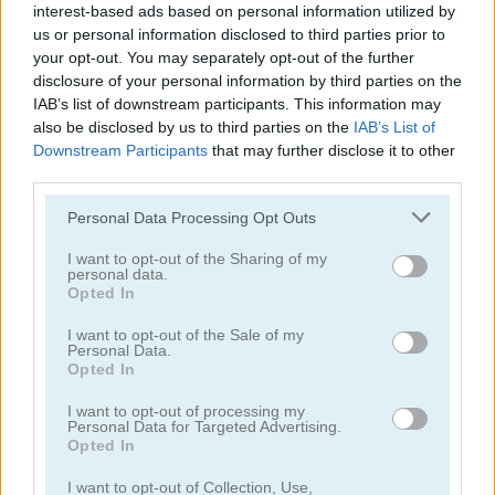
interest-based ads based on personal information utilized by
us or personal information disclosed to third parties prior to
juegos de pelota
your opt-out. You may separately opt-out of the further
disclosure of your personal information by third parties on the
IAB’s list of downstream participants. This information may
juegos de béisbol
also be disclosed by us to third parties on the
IAB’s List of
Downstream Participants
that may further disclose it to other
juegos de basquetbol
third parties.
Personal Data Processing Opt Outs
juegos de boliche
I want to opt-out of the Sharing of my
personal data.
juegos de boxeo
Opted In
I want to opt-out of the Sale of my
juegos de cricket
Personal Data.
Opted In
juegos de dardos
I want to opt-out of processing my
Personal Data for Targeted Advertising.
Opted In
juegos de golf
I want to opt-out of Collection, Use,