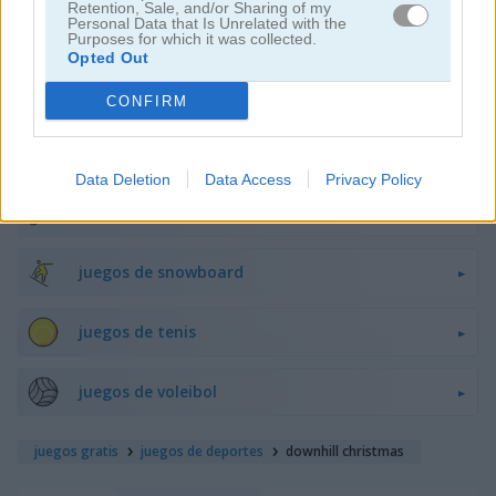
Retention, Sale, and/or Sharing of my
Personal Data that Is Unrelated with the
juegos de hockey
Purposes for which it was collected.
Opted Out
juegos de rugby
CONFIRM
juegos de patineta
Data Deletion
Data Access
Privacy Policy
juegos de esquí
juegos de snowboard
juegos de tenis
juegos de voleibol
juegos gratis
juegos de deportes
downhill christmas