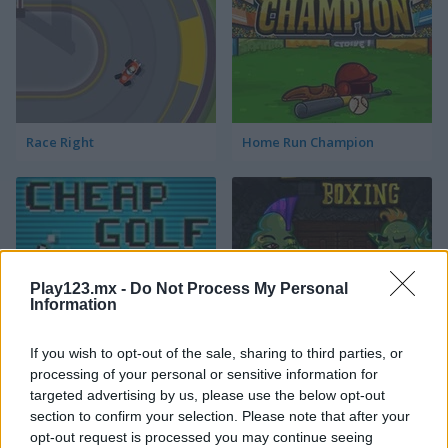
Race Right
Home Run Champion
Play123.mx -
Do Not Process My Personal
Information
Cheap Golf
Troll Boxing
If you wish to opt-out of the sale, sharing to third parties, or
processing of your personal or sensitive information for
Categorías Relacionadas
targeted advertising by us, please use the below opt-out
section to confirm your selection. Please note that after your
opt-out request is processed you may continue seeing
juegos de fútbol americano