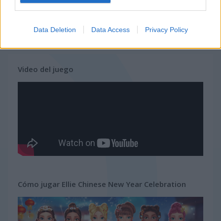
juegos de unicornios
juegos
juegos de
ellie chinese new year
Data Deletion
Data Access
Privacy Policy
gratis
chicas
celebration
Video del juego
Cómo jugar Ellie Chinese New Year Celebration