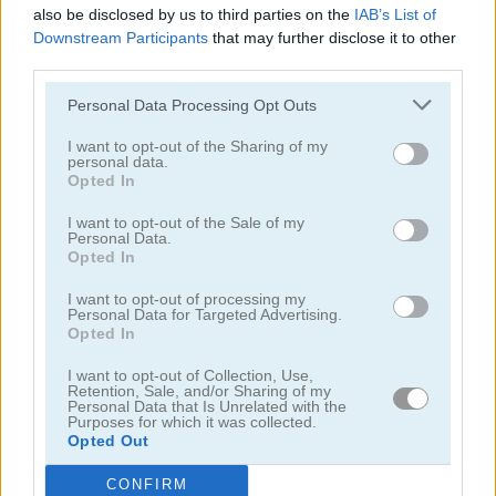
also be disclosed by us to third parties on the
IAB’s List of
juegos de belleza
Downstream Participants
that may further disclose it to other
third parties.
juegos de decoración
Personal Data Processing Opt Outs
juegos de vestir
I want to opt-out of the Sharing of my
personal data.
Opted In
juegos de hadas
I want to opt-out of the Sale of my
Personal Data.
Opted In
juegos de moda
I want to opt-out of processing my
Personal Data for Targeted Advertising.
juegos de amor
Opted In
I want to opt-out of Collection, Use,
juegos de maquillaje
Retention, Sale, and/or Sharing of my
Personal Data that Is Unrelated with the
Purposes for which it was collected.
Opted Out
juegos de princesas
CONFIRM