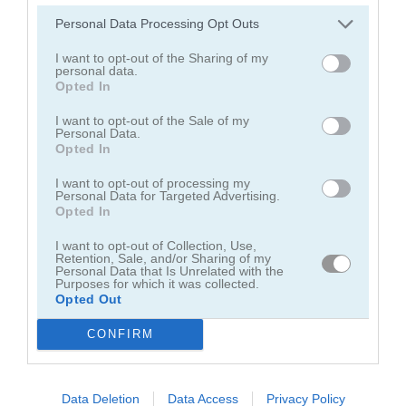
Personal Data Processing Opt Outs
juegos de decoración
I want to opt-out of the Sharing of my
personal data.
Opted In
juegos de vestir
I want to opt-out of the Sale of my
Personal Data.
juegos de hadas
Opted In
I want to opt-out of processing my
juegos de moda
Personal Data for Targeted Advertising.
Opted In
juegos de amor
I want to opt-out of Collection, Use,
Retention, Sale, and/or Sharing of my
Personal Data that Is Unrelated with the
Purposes for which it was collected.
juegos de maquillaje
Opted Out
juegos de princesas
CONFIRM
juegos de unicornios
Data Deletion
Data Access
Privacy Policy