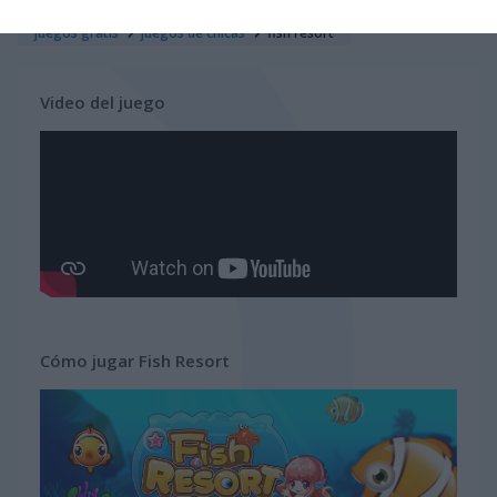
juegos gratis
juegos de chicas
fish resort
Video del juego
Cómo jugar Fish Resort