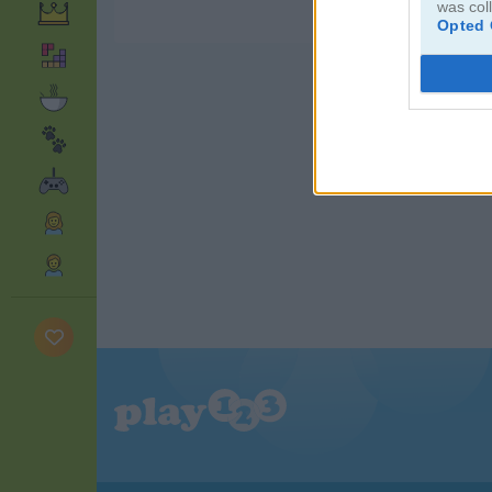
was col
Opted 