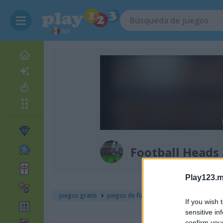
MX
Football Heads
Play123.m
juegos gratis
juegos de fútbol
football heads 2018
If you wish 
sensitive in
confirm you