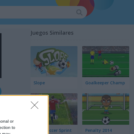
Juegos Similares
Slope
Goalkeeper Champ
sonal or
ection to
Euro Soccer Sprint
Penalty 2014
ou may