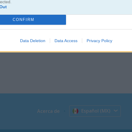
lected.
Out
CONFIRM
Data Deletion
Data Access
Privacy Policy
Español (MX)
Acerca de