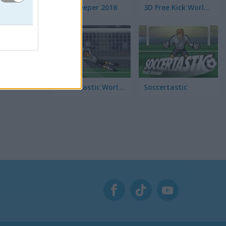
Euro Keeper 2016
3D Free Kick World Cup 18
Soccertastic World Cup 18
Soccertastic