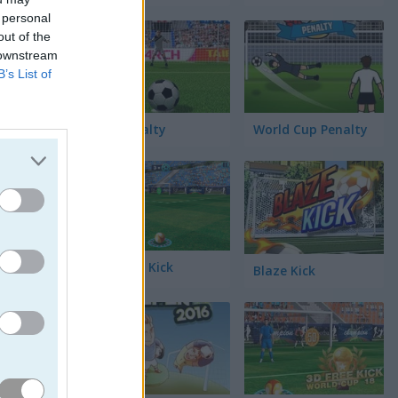
 personal
out of the
 downstream
B’s List of
torneo
3D Penalty
World Cup Penalty
cada
o más
. Hay 33
ean al
las teclas
3D Free Kick
Blaze Kick
ear el
quear a