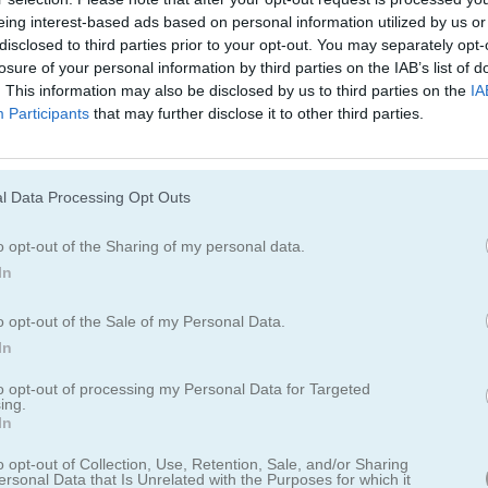
eing interest-based ads based on personal information utilized by us or
ll Heads 2018
disclosed to third parties prior to your opt-out. You may separately opt-
losure of your personal information by third parties on the IAB’s list of
. This information may also be disclosed by us to third parties on the
IA
s en HTML5
Participants
that may further disclose it to other third parties.
ol de jugadores profesionales de futbol famosos y participar en un 
n sobre ti cuando entras a la cancha y tus fans gritan tu nombre.
l Data Processing Opt Outs
cancha con tus increíbles cabezazos y tiros precisos. ¿Podrás ganar 
ama? El objetivo del juego es ganar cada partido que juegues anotand
o opt-out of the Sharing of my personal data.
el tiempo. Al comenzar, vas a la pantalla de selección de personajes
In
 inicio solo tendrás disponibles 21 de ellos. Los otros 12 se desbloqu
uego selecciona a un rival. Si quieres, puedes randomizar al rival. Usa 
o opt-out of the Sale of my Personal Data.
a flecha arriba para saltar. Presiona la BARRA ESPACIADORA para pat
In
os, así que trata de hacer la mayor cantidad de goles posible. Hay 6
y estos te ayudarán mucho. ¿Podrás ganar todos los partidos, desblo
to opt-out of processing my Personal Data for Targeted
ing.
de la temporada?
In
o opt-out of Collection, Use, Retention, Sale, and/or Sharing
ersonal Data that Is Unrelated with the Purposes for which it