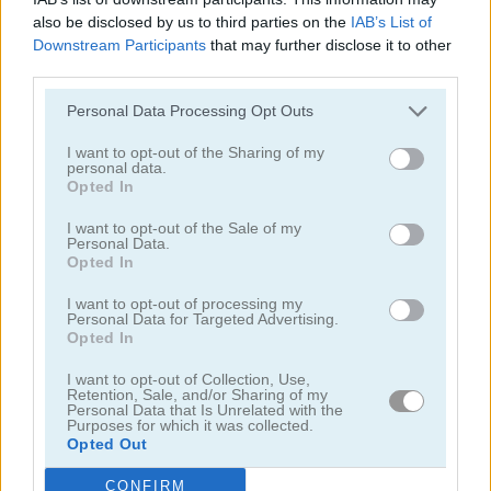
also be disclosed by us to third parties on the
IAB’s List of
Downstream Participants
that may further disclose it to other
juegos de pelota
third parties.
juegos de béisbol
Personal Data Processing Opt Outs
I want to opt-out of the Sharing of my
juegos de basquetbol
personal data.
Opted In
juegos de boliche
I want to opt-out of the Sale of my
Personal Data.
Opted In
juegos de boxeo
I want to opt-out of processing my
Personal Data for Targeted Advertising.
Opted In
juegos de cricket
I want to opt-out of Collection, Use,
Retention, Sale, and/or Sharing of my
juegos de dardos
Personal Data that Is Unrelated with the
Purposes for which it was collected.
Opted Out
juegos de golf
CONFIRM