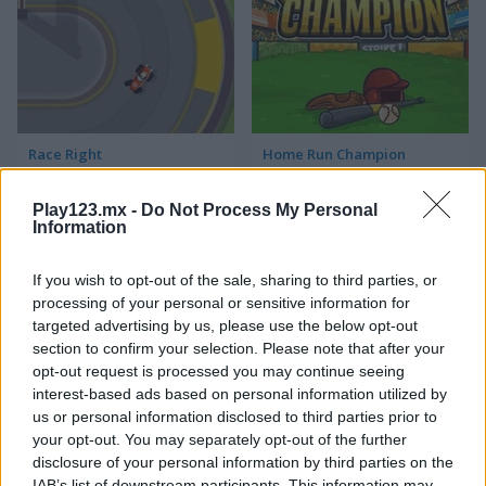
Race Right
Home Run Champion
Play123.mx -
Do Not Process My Personal
Information
If you wish to opt-out of the sale, sharing to third parties, or
processing of your personal or sensitive information for
targeted advertising by us, please use the below opt-out
section to confirm your selection. Please note that after your
Cheap Golf
Troll Boxing
opt-out request is processed you may continue seeing
interest-based ads based on personal information utilized by
Categorías Relacionadas
us or personal information disclosed to third parties prior to
your opt-out. You may separately opt-out of the further
disclosure of your personal information by third parties on the
juegos de fútbol americano
IAB’s list of downstream participants. This information may