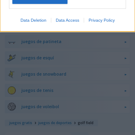
juegos de hockey
Data Deletion
Data Access
Privacy Policy
juegos de rugby
juegos de patineta
juegos de esquí
juegos de snowboard
juegos de tenis
juegos de voleibol
juegos gratis
juegos de deportes
golf field