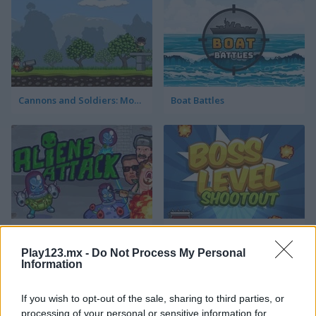
Cannons and Soldiers: Mountain Offense
Boat Battles
Aliens Attack
Boss Level: Shootout
Play123.mx -
Do Not Process My Personal
Information
Categorías Relacionadas
If you wish to opt-out of the sale, sharing to third parties, or
juegos de aviones
processing of your personal or sensitive information for