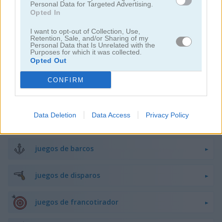
Personal Data for Targeted Advertising.
Opted In
juegos de peleas
I want to opt-out of Collection, Use,
Retention, Sale, and/or Sharing of my
juegos de armas
Personal Data that Is Unrelated with the
Purposes for which it was collected.
Opted Out
difíciles
CONFIRM
juegos de caza
Data Deletion
Data Access
Privacy Policy
juegos de robots
juegos de barcos
juegos de disparos
juegos de francotirador