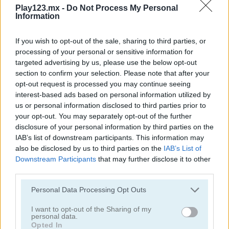
Play123.mx -
Do Not Process My Personal
Information
If you wish to opt-out of the sale, sharing to third parties, or
processing of your personal or sensitive information for
targeted advertising by us, please use the below opt-out
Jennifer Aniston True Make Up
Dakota Fanning True Make Up
section to confirm your selection. Please note that after your
opt-out request is processed you may continue seeing
interest-based ads based on personal information utilized by
us or personal information disclosed to third parties prior to
your opt-out. You may separately opt-out of the further
disclosure of your personal information by third parties on the
IAB’s list of downstream participants. This information may
also be disclosed by us to third parties on the
IAB’s List of
Downstream Participants
that may further disclose it to other
Amanda Seyfried True Make Up
Nina: Costume Party
third parties.
Personal Data Processing Opt Outs
Categorías Relacionadas
I want to opt-out of the Sharing of my
personal data.
juegos de belleza
Opted In