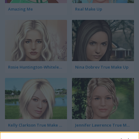
Amazing Me
Real Make Up
Rosie Huntington-Whiteley True Make Up
Nina Dobrev True Make Up
Kelly Clarkson True Make Up
Jennifer Lawrence True Make Up