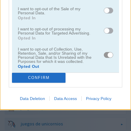
I want to opt-out of the Sale of my
Personal Data.
juegos de decoración
Opted In
juegos de vestir
I want to opt-out of processing my
Personal Data for Targeted Advertising.
Opted In
juegos de hadas
I want to opt-out of Collection, Use,
Retention, Sale, and/or Sharing of my
Personal Data that Is Unrelated with the
juegos de moda
Purposes for which it was collected.
Opted Out
juegos de amor
CONFIRM
juegos de maquillaje
Data Deletion
Data Access
Privacy Policy
juegos de princesas
juegos de unicornios