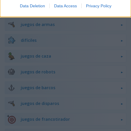
Data Deletion
Data Access
Privacy Policy
juegos de peleas
juegos de armas
difíciles
juegos de caza
juegos de robots
juegos de barcos
juegos de disparos
juegos de francotirador