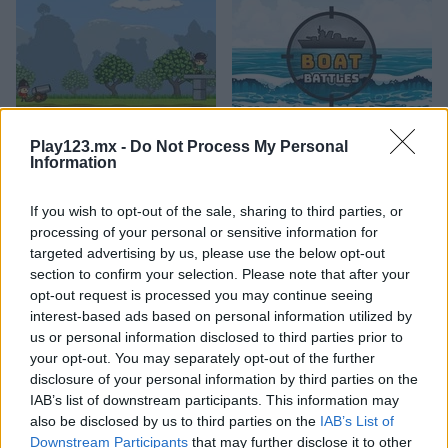
Cannons and Soldiers: Mountain Offense
Boat Battles
Play123.mx -
Do Not Process My Personal
Information
If you wish to opt-out of the sale, sharing to third parties, or
processing of your personal or sensitive information for
targeted advertising by us, please use the below opt-out
section to confirm your selection. Please note that after your
opt-out request is processed you may continue seeing
interest-based ads based on personal information utilized by
Aliens Attack
Boss Level: Shootout
us or personal information disclosed to third parties prior to
your opt-out. You may separately opt-out of the further
Categorías Relacionadas
disclosure of your personal information by third parties on the
IAB’s list of downstream participants. This information may
also be disclosed by us to third parties on the
IAB’s List of
juegos de aviones
Downstream Participants
that may further disclose it to other