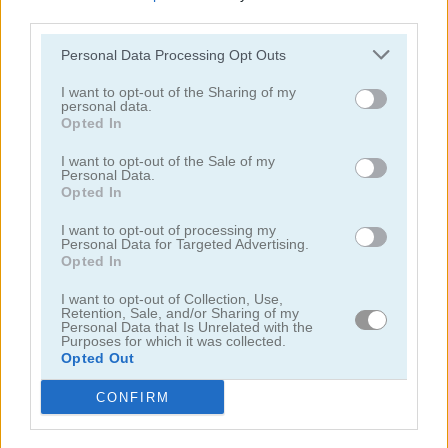
third parties.
juegos de alienígenas
Personal Data Processing Opt Outs
I want to opt-out of the Sharing of my
juegos de tiro con arco
personal data.
Opted In
juegos de ejército
I want to opt-out of the Sale of my
Personal Data.
Opted In
juegos de batalla
I want to opt-out of processing my
Personal Data for Targeted Advertising.
juegos de cañones
Opted In
I want to opt-out of Collection, Use,
Retention, Sale, and/or Sharing of my
juegos de vaqueros
Personal Data that Is Unrelated with the
Purposes for which it was collected.
Opted Out
fáciles
CONFIRM
juegos de fuego