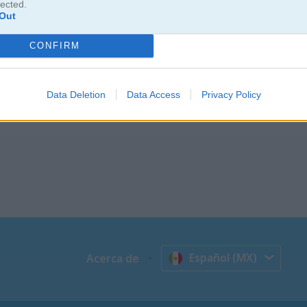
lected.
con Pocket Pool. Este juego te lleva la emoción de la mesa directam
Out
r bolas como todo un profesional. Juega partidas de billar 8 bolas ll
 te hacen sentir que realmente estás en la mesa. Pon a prueba tu punter
CONFIRM
ego y te conviertes en un experto del billar.
Data Deletion
Data Access
Privacy Policy
Español (MX)
Acerca de