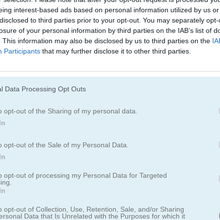
Juegos De Damas
Juegos De Ajedr
eing interest-based ads based on personal information utilized by us or
disclosed to third parties prior to your opt-out. You may separately opt-
losure of your personal information by third parties on the IAB’s list of
Juegos De Dominó
Juegos De Ludo
. This information may also be disclosed by us to third parties on the
IA
Participants
that may further disclose it to other third parties.
Juegos De Buscaminas
Juegos De Pinba
l Data Processing Opt Outs
Juegos De Tres En Línea
Juegos De Cone
o opt-out of the Sharing of my personal data.
In
o opt-out of the Sale of my Personal Data.
In
to opt-out of processing my Personal Data for Targeted
 Pool
ing.
In
sico Pocket Gal
o opt-out of Collection, Use, Retention, Sale, and/or Sharing
ersonal Data that Is Unrelated with the Purposes for which it