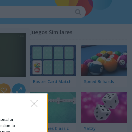
Juegos Similares
Easter Card Match
Speed Billiards
sonal or
ection to
Dominoes Classic
Yatzy
ou may