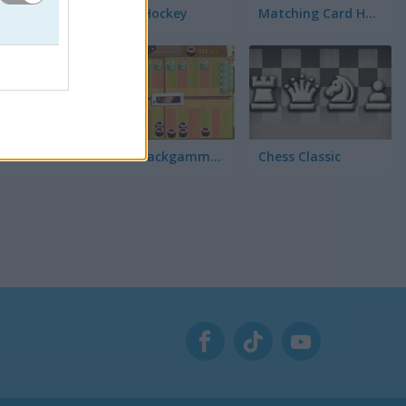
3D Air Hockey
Matching Card Heroes
ente a tu
enas de
ía, tu
Sushi Backgammon
Chess Classic