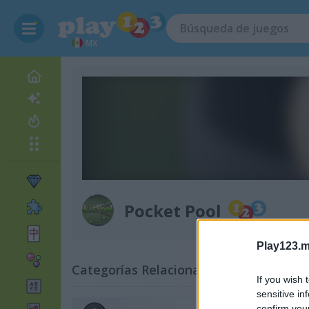
MX
Pocket Pool
Play123.m
Categorías Relacionadas
If you wish 
sensitive in
confirm you