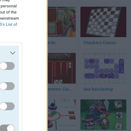
ez
 personal
out of the
 downstream
B’s List of
ll
Fairy Cards
Checkers Classic
cta 4
Backgammon Classic
Sea Battleship