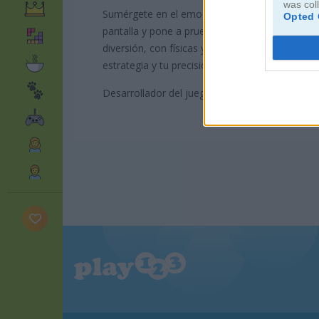
was col
Sumérgete en el emocionante mundo del billar 
Opted 
pantalla y pone a prueba tu habilidad para mete
diversión, con físicas y gráficos realistas que
estrategia y tu precisión mientras mejoras tu ju
Desarrollador del juego: GameDistribution