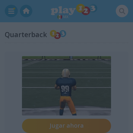
MX
Quarterback
Jugar ahora