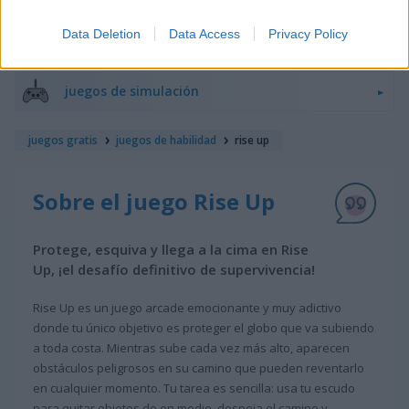
Data Deletion
Data Access
Privacy Policy
juegos de ninja
juegos de simulación
juegos gratis
juegos de habilidad
rise up
Sobre el juego Rise Up
Protege, esquiva y llega a la cima en Rise
Up, ¡el desafío definitivo de supervivencia!
Rise Up es un juego arcade emocionante y muy adictivo
donde tu único objetivo es proteger el globo que va subiendo
a toda costa. Mientras sube cada vez más alto, aparecen
obstáculos peligrosos en su camino que pueden reventarlo
en cualquier momento. Tu tarea es sencilla: usa tu escudo
para quitar objetos de en medio, despeja el camino y