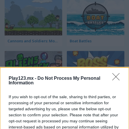
Cannons and Soldiers: Mountain Offense
Boat Battles
Play123.mx -
Do Not Process My Personal
Information
Aliens Attack
Boss Level: Shootout
If you wish to opt-out of the sale, sharing to third parties, or
processing of your personal or sensitive information for
Categorías Relacionadas
targeted advertising by us, please use the below opt-out
section to confirm your selection. Please note that after your
opt-out request is processed you may continue seeing
juegos de aviones
interest-based ads based on personal information utilized by