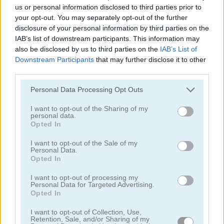
us or personal information disclosed to third parties prior to
your opt-out. You may separately opt-out of the further
juegos de alienígenas
disclosure of your personal information by third parties on the
IAB’s list of downstream participants. This information may
also be disclosed by us to third parties on the
IAB’s List of
juegos de tiro con arco
Downstream Participants
that may further disclose it to other
third parties.
juegos de ejército
Personal Data Processing Opt Outs
juegos de batalla
I want to opt-out of the Sharing of my
personal data.
Opted In
juegos de cañones
I want to opt-out of the Sale of my
Personal Data.
juegos de vaqueros
Opted In
I want to opt-out of processing my
fáciles
Personal Data for Targeted Advertising.
Opted In
juegos de fuego
I want to opt-out of Collection, Use,
Retention, Sale, and/or Sharing of my