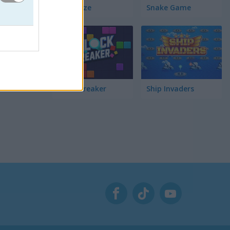
Pac Maze
Snake Game
Block Breaker
Ship Invaders