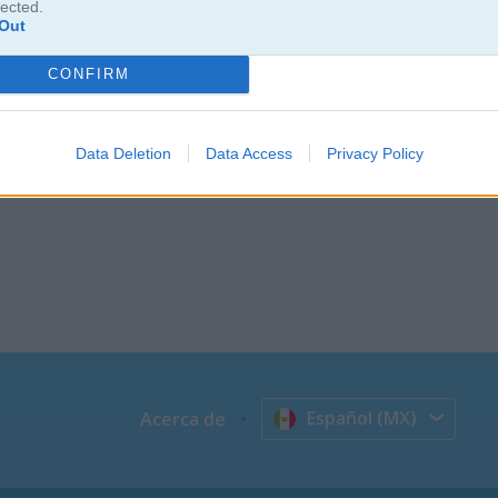
lected.
Out
CONFIRM
Data Deletion
Data Access
Privacy Policy
Español (MX)
Acerca de