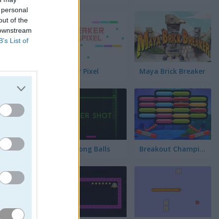
 personal
out of the
ulares
 downstream
 hazla
B’s List of
me en
na
Breaker Pixel
Maya Brick Breaker
Neon Pong Balls
Breakout Champion