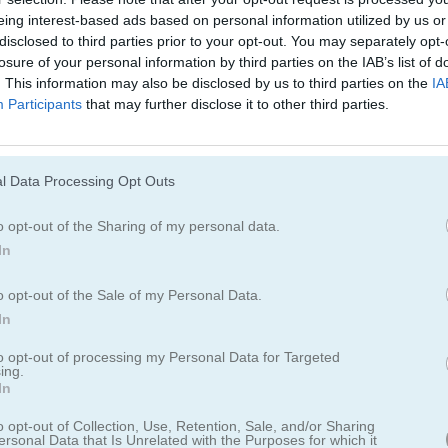
de un clásico
eing interest-based ads based on personal information utilized by us or
disclosed to third parties prior to your opt-out. You may separately opt-
 existen desde hace años, pero fue el lanzamiento de los icónicos cel
losure of your personal information by third parties on the IAB’s list of
e cambió todo. Mueve la serpiente por la pantalla, recoge la comida y
. This information may also be disclosed by us to third parties on the
IA
cola! El teléfono incluía una versión del juego que fue un éxito enor
Participants
that may further disclose it to other third parties.
aran y los trayectos en tren fueran mucho más rápidos. Aquí tienes u
ra que sientas esa experiencia auténtica en HTML5.
l Data Processing Opt Outs
o opt-out of the Sharing of my personal data.
In
o opt-out of the Sale of my Personal Data.
In
to opt-out of processing my Personal Data for Targeted
ing.
In
o opt-out of Collection, Use, Retention, Sale, and/or Sharing
ersonal Data that Is Unrelated with the Purposes for which it