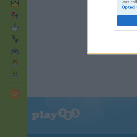
was col
Opted 