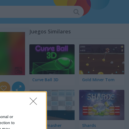
Juegos Similares
Curve Ball 3D
Gold Miner Tom
sonal or
ection to
Snow Smasher
Shards
ou may