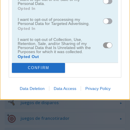
Personal Data.
juegos de peleas
Opted In
I want to opt-out of processing my
Personal Data for Targeted Advertising.
juegos de armas
Opted In
I want to opt-out of Collection, Use,
difíciles
Retention, Sale, and/or Sharing of my
Personal Data that Is Unrelated with the
Purposes for which it was collected.
juegos de caza
Opted Out
CONFIRM
juegos de robots
juegos de barcos
Data Deletion
Data Access
Privacy Policy
juegos de disparos
juegos de francotirador