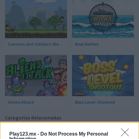
Cannons and Soldiers: Mountain Offense
Boat Battles
Aliens Attack
Boss Level: Shootout
Categorías Relacionadas
Play123.mx -
Do Not Process My Personal
juegos de aviones
Information