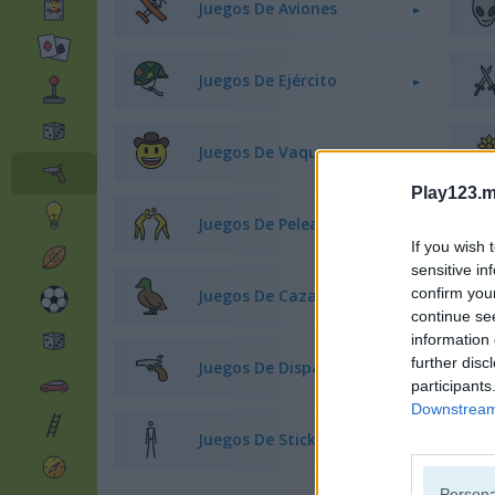
Juegos De Aviones
Juegos De Ejército
Juegos De Vaqueros
Play123.m
Juegos De Peleas
If you wish 
sensitive in
confirm you
Juegos De Caza
continue se
information 
further disc
Juegos De Disparos
participants
Downstream 
Juegos De Stickman
Persona