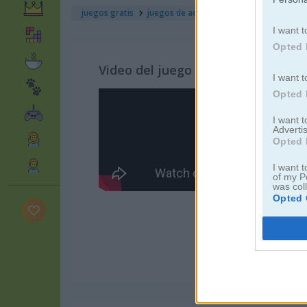
juegos gratis
juegos de acción
soldier legend
I want t
Opted 
Video del juego
I want t
Opted 
I want 
Advertis
Opted 
I want t
of my P
was col
Opted 