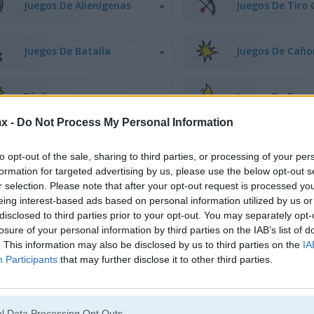
Juegos De Alienígenas
Juegos De Tiro 
Juegos De Batalla
Juegos De Caño
Fáciles
Juegos De Fueg
x -
Do Not Process My Personal Information
Juegos De Armas
Difíciles
to opt-out of the sale, sharing to third parties, or processing of your per
formation for targeted advertising by us, please use the below opt-out s
r selection. Please note that after your opt-out request is processed y
Juegos De Robots
Juegos De Barc
eing interest-based ads based on personal information utilized by us or
disclosed to third parties prior to your opt-out. You may separately opt-
losure of your personal information by third parties on the IAB’s list of
Juegos De Francotirador
Juegos De Espa
. This information may also be disclosed by us to third parties on the
IA
Participants
that may further disclose it to other third parties.
Juegos De Tanques
Juegos De Zomb
l Data Processing Opt Outs