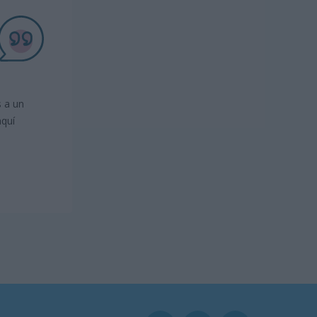
s a un
aquí