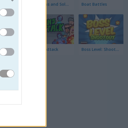
Cannons and Soldiers: Mountain Offense
Boat Battles
Aliens Attack
Boss Level: Shootout