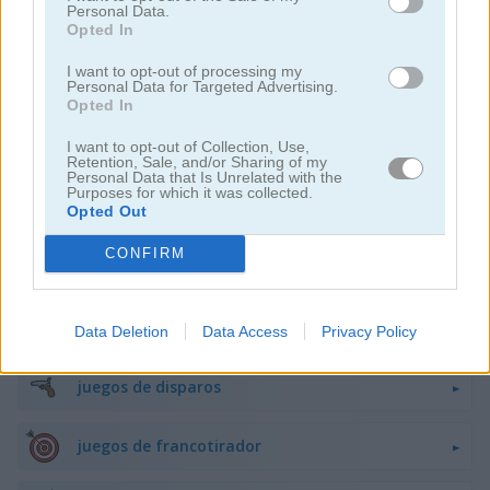
Personal Data.
Opted In
juegos de peleas
I want to opt-out of processing my
Personal Data for Targeted Advertising.
juegos de armas
Opted In
I want to opt-out of Collection, Use,
difíciles
Retention, Sale, and/or Sharing of my
Personal Data that Is Unrelated with the
Purposes for which it was collected.
juegos de caza
Opted Out
CONFIRM
juegos de robots
juegos de barcos
Data Deletion
Data Access
Privacy Policy
juegos de disparos
juegos de francotirador