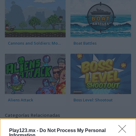
Cannons and Soldiers: Mountain Offense
Boat Battles
Aliens Attack
Boss Level: Shootout
Categorías Relacionadas
Play123.mx -
Do Not Process My Personal
juegos de aviones
Information