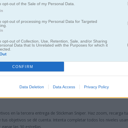
o opt-out of the Sale of my Personal Data.
In
to opt-out of processing my Personal Data for Targeted
ing.
In
o opt-out of Collection, Use, Retention, Sale, and/or Sharing
ersonal Data that Is Unrelated with the Purposes for which it
lected.
Out
CONFIRM
an Sniper 3
Data Deletion
Data Access
Privacy Policy
ste divertido juego de francotirador stickman en
etivos en la tercera entrega de Stickman Sniper. Haz zoom, recarga t
 tus objetivos se dé cuenta. Intenta completar todos los niveles usa
ganar las 30 estrellas.