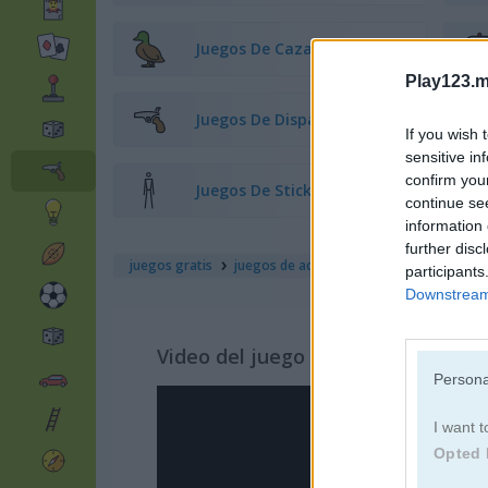
Juegos De Caza
Play123.m
Juegos De Disparos
If you wish 
sensitive in
confirm you
Juegos De Stickman
continue se
information 
further disc
juegos gratis
juegos de acción
stickman sniper 3
participants
Downstream 
Video del juego
Persona
I want t
Opted 