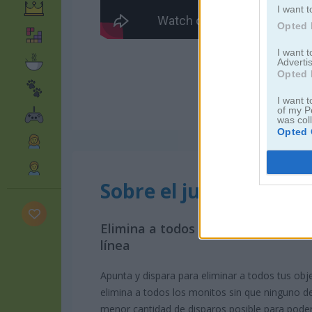
I want t
Opted 
I want 
Advertis
Opted 
I want t
of my P
was col
Opted 
Sobre el juego Stickm
Elimina a todos tus objetivos en e
línea
Apunta y dispara para eliminar a todos tus obj
elimina a todos los monitos sin que ninguno de
menor cantidad de disparos posible para poder 