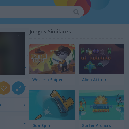
Juegos Similares
Con Arco
Western Sniper
Alien Attack
nes
o
Gun Spin
Surfer Archers