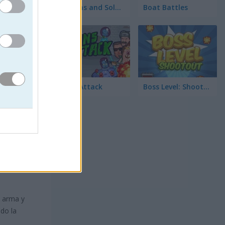
Cannons and Soldiers: Mountain Offense
Boat Battles
Aliens Attack
Boss Level: Shootout
u arma y
ndo la