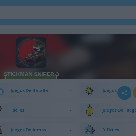
Juegos De Alienígenas
Juegos De Tiro 
Juegos De Batalla
Juegos De Caño
Fáciles
Juegos De Fueg
Juegos De Armas
Difíciles