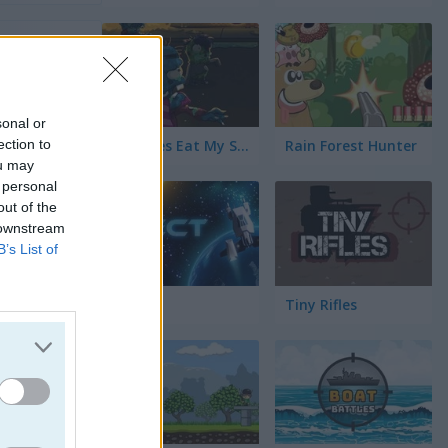
os
cio
sonal or
ection to
Zombies Eat My Stocking
Rain Forest Hunter
ou may
ies
 personal
out of the
 downstream
B’s List of
Spect
Tiny Rifles