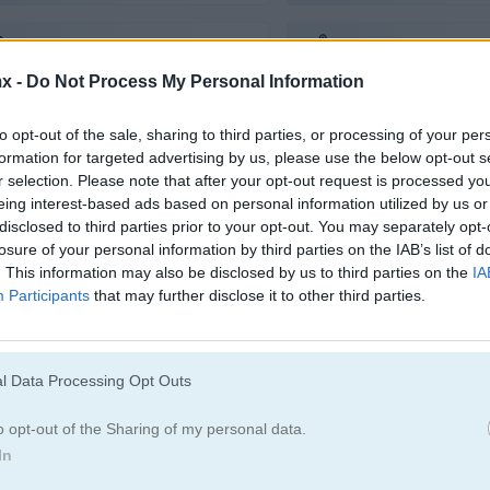
Juegos De Robots
Juegos De Barc
x -
Do Not Process My Personal Information
Juegos De Francotirador
Juegos De Espa
to opt-out of the sale, sharing to third parties, or processing of your per
formation for targeted advertising by us, please use the below opt-out s
r selection. Please note that after your opt-out request is processed y
Juegos De Tanques
Juegos De Zomb
eing interest-based ads based on personal information utilized by us or
disclosed to third parties prior to your opt-out. You may separately opt-
losure of your personal information by third parties on the IAB’s list of
. This information may also be disclosed by us to third parties on the
IA
Participants
that may further disclose it to other third parties.
Cómo jugar Stickman Sniper 3
l Data Processing Opt Outs
o opt-out of the Sharing of my personal data.
In