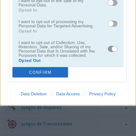
I want to opt-out of the Sale of my
Personal Data.
juegos de peleas
Opted In
I want to opt-out of processing my
juegos de armas
Personal Data for Targeted Advertising.
Opted In
difíciles
I want to opt-out of Collection, Use,
Retention, Sale, and/or Sharing of my
Personal Data that Is Unrelated with the
Purposes for which it was collected.
juegos de caza
Opted Out
CONFIRM
juegos de robots
juegos de barcos
Data Deletion
Data Access
Privacy Policy
juegos de disparos
juegos de francotirador