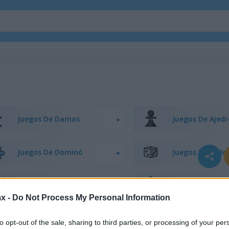
Juegos De Damas
Juegos De Ajedr
Juegos De Dominó
Juegos De Ludo
Juegos De Buscaminas
Juegos De Pinba
x -
Do Not Process My Personal Information
Juegos De Tres En Línea
Juegos De Cone
to opt-out of the sale, sharing to third parties, or processing of your per