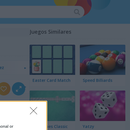
Juegos Similares
ez
Easter Card Match
Speed Billiards
ll
cta 4
Dominoes Classic
Yatzy
sonal or