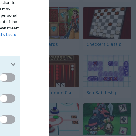
ection to
ou may
 personal
out of the
 downstream
B’s List of
Fairy Cards
Checkers Classic
Backgammon Classic
Sea Battleship