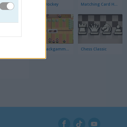
3D Air Hockey
Matching Card Heroes
s
para que
Sushi Backgammon
Chess Classic
tras