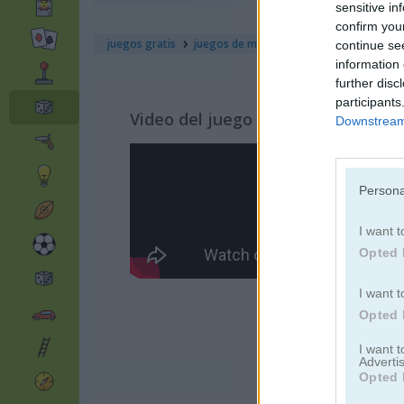
sensitive in
confirm you
juegos gratis
juegos de mesa
ultimate sudoku
continue se
information 
further disc
participants
Video del juego
Downstream 
Persona
I want t
Opted 
I want t
Opted 
I want 
Advertis
Opted 