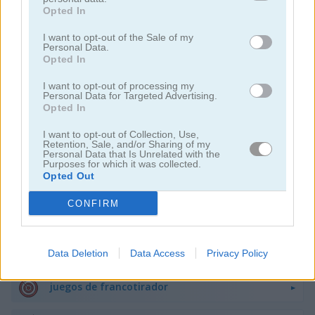
Opted In
juegos de peleas
I want to opt-out of the Sale of my
Personal Data.
juegos de armas
Opted In
I want to opt-out of processing my
difíciles
Personal Data for Targeted Advertising.
Opted In
juegos de caza
I want to opt-out of Collection, Use,
Retention, Sale, and/or Sharing of my
Personal Data that Is Unrelated with the
Purposes for which it was collected.
juegos de robots
Opted Out
CONFIRM
juegos de barcos
juegos de disparos
Data Deletion
Data Access
Privacy Policy
juegos de francotirador