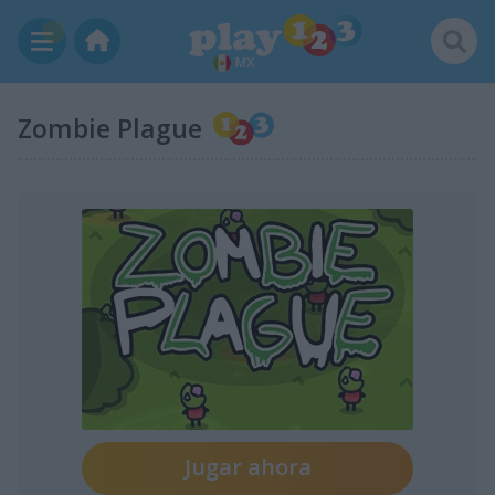
MX
Zombie Plague
Jugar ahora