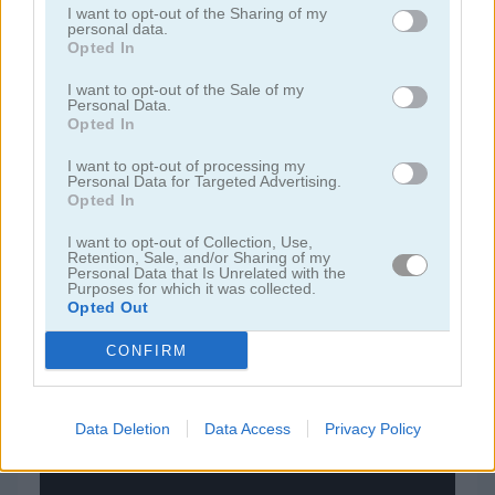
I want to opt-out of the Sharing of my
personal data.
Opted In
juegos de bloques
I want to opt-out of the Sale of my
Personal Data.
juegos de frutas
Opted In
I want to opt-out of processing my
juegos de rompecabezas
Personal Data for Targeted Advertising.
Opted In
juegos de combinar
I want to opt-out of Collection, Use,
Retention, Sale, and/or Sharing of my
Personal Data that Is Unrelated with the
juegos gratis
juegos puzzle
10x10 primary
Purposes for which it was collected.
Opted Out
CONFIRM
Video del juego
Data Deletion
Data Access
Privacy Policy