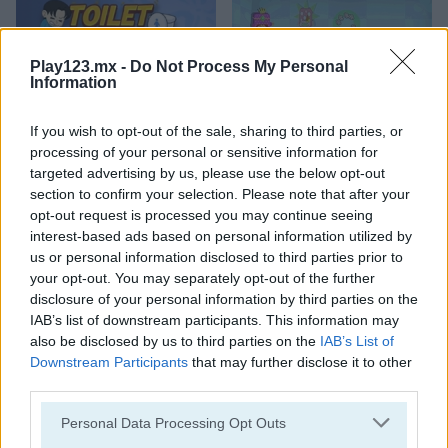
Play123.mx -
Do Not Process My Personal
Information
If you wish to opt-out of the sale, sharing to third parties, or
Toilet Run
Chainy Chisai Medieval 2
processing of your personal or sensitive information for
targeted advertising by us, please use the below opt-out
section to confirm your selection. Please note that after your
opt-out request is processed you may continue seeing
interest-based ads based on personal information utilized by
us or personal information disclosed to third parties prior to
your opt-out. You may separately opt-out of the further
disclosure of your personal information by third parties on the
IAB’s list of downstream participants. This information may
Hold My Hand, Friend
Emoji Fun
also be disclosed by us to third parties on the
IAB’s List of
Downstream Participants
that may further disclose it to other
Categorías Relacionadas
third parties.
Personal Data Processing Opt Outs
juegos de 2048