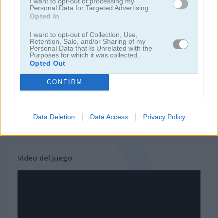
I want to opt-out of processing my
Personal Data for Targeted Advertising.
Opted In
juegos de bloques
I want to opt-out of Collection, Use,
Retention, Sale, and/or Sharing of my
juegos de frutas
Personal Data that Is Unrelated with the
Purposes for which it was collected.
Opted Out
juegos de rompecabezas
CONFIRM
juegos de combinar
Data Deletion
Data Access
Privacy Policy
juegos gratis
juegos puzzle
10x10 winter gems
Video del juego