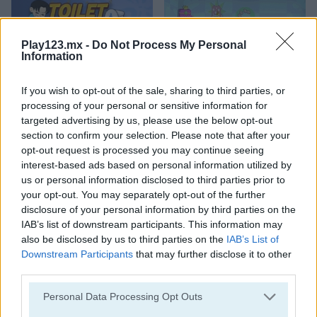
Play123.mx -
Do Not Process My Personal
Information
If you wish to opt-out of the sale, sharing to third parties, or
Toilet Run
Chainy Chisai Medieval 2
processing of your personal or sensitive information for
targeted advertising by us, please use the below opt-out
section to confirm your selection. Please note that after your
opt-out request is processed you may continue seeing
interest-based ads based on personal information utilized by
us or personal information disclosed to third parties prior to
your opt-out. You may separately opt-out of the further
disclosure of your personal information by third parties on the
IAB’s list of downstream participants. This information may
Hold My Hand, Friend
Emoji Fun
also be disclosed by us to third parties on the
IAB’s List of
Downstream Participants
that may further disclose it to other
Categorías Relacionadas
third parties.
Personal Data Processing Opt Outs
juegos de 2048