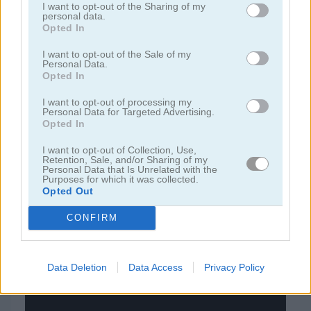
I want to opt-out of the Sharing of my
personal data.
Opted In
juegos de bloques
I want to opt-out of the Sale of my
Personal Data.
juegos de frutas
Opted In
I want to opt-out of processing my
juegos de rompecabezas
Personal Data for Targeted Advertising.
Opted In
juegos de combinar
I want to opt-out of Collection, Use,
Retention, Sale, and/or Sharing of my
Personal Data that Is Unrelated with the
Purposes for which it was collected.
juegos gratis
juegos puzzle
connect the dots mobile
Opted Out
CONFIRM
Video del juego
Data Deletion
Data Access
Privacy Policy