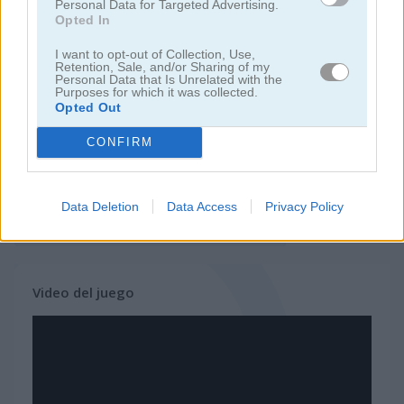
Personal Data for Targeted Advertising.
Opted In
juegos de bloques
I want to opt-out of Collection, Use,
Retention, Sale, and/or Sharing of my
Personal Data that Is Unrelated with the
juegos de frutas
Purposes for which it was collected.
Opted Out
juegos de rompecabezas
CONFIRM
juegos de combinar
Data Deletion
Data Access
Privacy Policy
juegos gratis
juegos puzzle
daily heggies
Video del juego