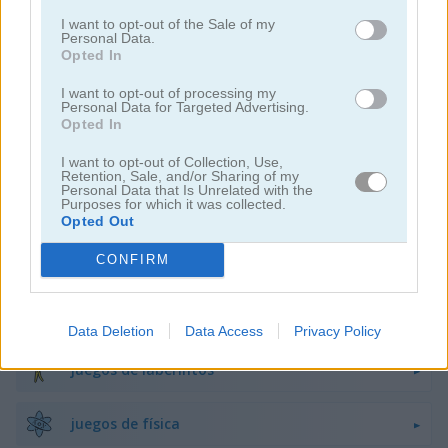
I want to opt-out of the Sale of my
Personal Data.
educativos
Opted In
I want to opt-out of processing my
juegos de escapar
Personal Data for Targeted Advertising.
Opted In
juegos de geografía
I want to opt-out of Collection, Use,
Retention, Sale, and/or Sharing of my
Personal Data that Is Unrelated with the
Purposes for which it was collected.
juegos de ahorcado
Opted Out
juegos de objetos ocultos
CONFIRM
juegos de matemáticas
Data Deletion
Data Access
Privacy Policy
juegos de laberintos
juegos de física