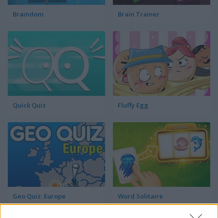
Braindom
Brain Trainer
Quick Quiz
Fluffy Egg
Geo Quiz: Europe
Word Solitaire