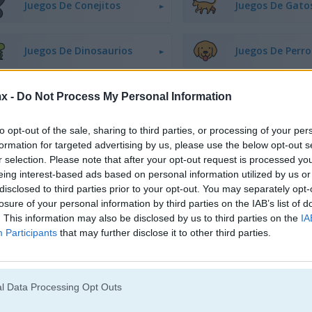
Juegos De Conejitos
Juegos De Gato
Juegos De Dinosaurios
Juegos De Perro
Juegos De Patos
Juegos De Pesc
x -
Do Not Process My Personal Information
to opt-out of the sale, sharing to third parties, or processing of your per
Juegos De Ranas
Juegos De Cabal
formation for targeted advertising by us, please use the below opt-out s
r selection. Please note that after your opt-out request is processed y
eing interest-based ads based on personal information utilized by us or
Juegos De Pandas
Juegos De Ping
disclosed to third parties prior to your opt-out. You may separately opt-
losure of your personal information by third parties on the IAB’s list of
. This information may also be disclosed by us to third parties on the
IA
Juegos De Cerdos
Juegos De Cone
Participants
that may further disclose it to other third parties.
Juegos De Ovejas
Juegos De Zool
l Data Processing Opt Outs