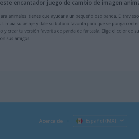
 este encantador juego de cambio de imagen anim
ara animales, tienes que ayudar a un pequeño oso panda. El travies
impia su pelaje y dale su botana favorita para que se ponga conte
 y crear tu versión favorita de panda de fantasía. Elige el color de su
con sus amigos.
Español (MX)
Acerca de