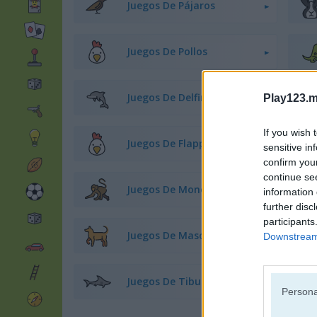
Juegos De Pájaros
Juegos De Pollos
Juegos De Delfines
Play123.m
If you wish 
Juegos De Flappy Bird
sensitive in
confirm you
continue se
Juegos De Monos
information 
further disc
participants
Juegos De Mascotas
Downstream 
Juegos De Tiburones
Persona