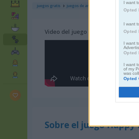
I want t
juegos gratis
juegos de animales
happy panda
Opted 
I want t
Video del juego
Opted 
I want 
Advertis
Opted 
I want t
of my P
was col
Opted 
Sobre el juego Happy