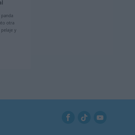
al
o panda
nto otra
 pelaje y