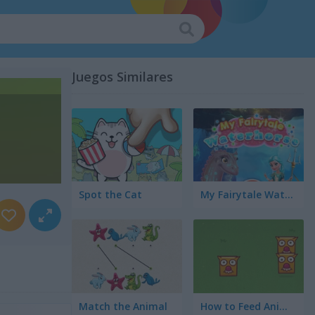
Juegos Similares
Spot the Cat
My Fairytale Water Horse
Match the Animal
How to Feed Animals?