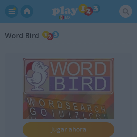
MX
Word Bird
Jugar ahora