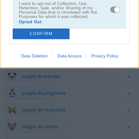
I want to opt-out of Collection, Use,
Retention, Sale, and/or Sharing of my
juegos de flappy bird
Personal Data that Is Unrelated with the
Purposes for which it was collected.
Opted Out
juegos de ranas
CONFIRM
juegos de caballos
Data Deletion
Data Access
Privacy Policy
juegos de monos
juegos de pandas
juegos de pingüinos
juegos de mascotas
juegos de cerdos