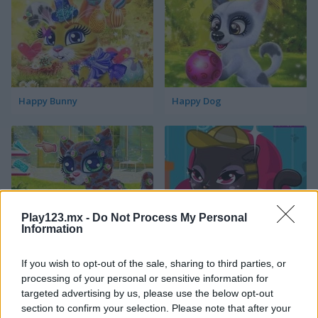
Happy Bunny
Happy Dog
Play123.mx -
Do Not Process My Personal
Information
Happy Cat
Cat Fashion Designer
If you wish to opt-out of the sale, sharing to third parties, or
Categorías Relacionadas
processing of your personal or sensitive information for
targeted advertising by us, please use the below opt-out
section to confirm your selection. Please note that after your
juegos de pájaros