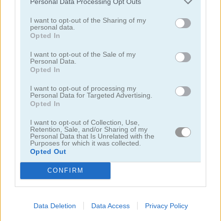
Personal Data Processing Opt Outs
I want to opt-out of the Sharing of my
juegos de motos
personal data.
Opted In
juegos de lanchas
I want to opt-out of the Sale of my
Personal Data.
Opted In
juegos de carros
I want to opt-out of processing my
Personal Data for Targeted Advertising.
juegos de monster truck
Opted In
I want to opt-out of Collection, Use,
juegos de estacionar
Retention, Sale, and/or Sharing of my
Personal Data that Is Unrelated with the
Purposes for which it was collected.
Opted Out
juegos de trenes
CONFIRM
juegos gratis
juegos de carreras
highway rider extreme
Data Deletion
Data Access
Privacy Policy
Video del juego