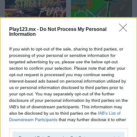
Play123.mx -
Do Not Process My Personal
Information
StreetRace Fury
E-Scooter!
If you wish to opt-out of the sale, sharing to third parties, or
processing of your personal or sensitive information for
targeted advertising by us, please use the below opt-out
section to confirm your selection. Please note that after your
opt-out request is processed you may continue seeing
interest-based ads based on personal information utilized by
us or personal information disclosed to third parties prior to
your opt-out. You may separately opt-out of the further
disclosure of your personal information by third parties on the
High Hills
Racing Monster Trucks
IAB’s list of downstream participants. This information may
also be disclosed by us to third parties on the
IAB’s List of
Categorías Relacionadas
Downstream Participants
that may further disclose it to other
third parties.
juegos de autobuses