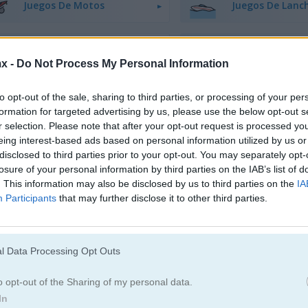
Juegos De Motos
Juegos De Lanc
Juegos De Monster Truck
Juegos De Estac
x -
Do Not Process My Personal Information
to opt-out of the sale, sharing to third parties, or processing of your per
formation for targeted advertising by us, please use the below opt-out s
r selection. Please note that after your opt-out request is processed y
eing interest-based ads based on personal information utilized by us or
disclosed to third parties prior to your opt-out. You may separately opt-
losure of your personal information by third parties on the IAB’s list of
. This information may also be disclosed by us to third parties on the
IA
Cómo jugar Parking Rush
Participants
that may further disclose it to other third parties.
l Data Processing Opt Outs
o opt-out of the Sharing of my personal data.
In