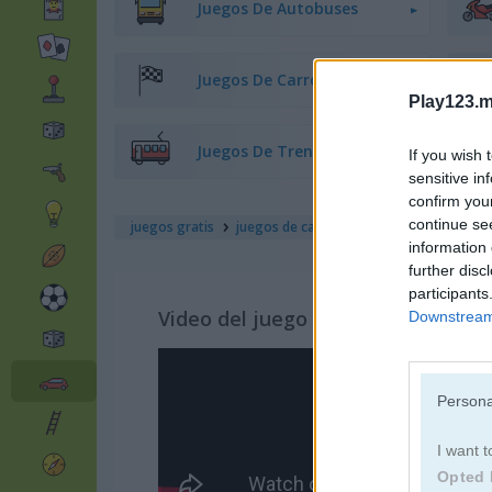
Juegos De Autobuses
Juegos De Carros
Play123.m
Juegos De Trenes
If you wish 
sensitive in
confirm you
continue se
juegos gratis
juegos de carreras
parking rush
information 
further disc
participants
Video del juego
Downstream 
Persona
I want t
Opted 