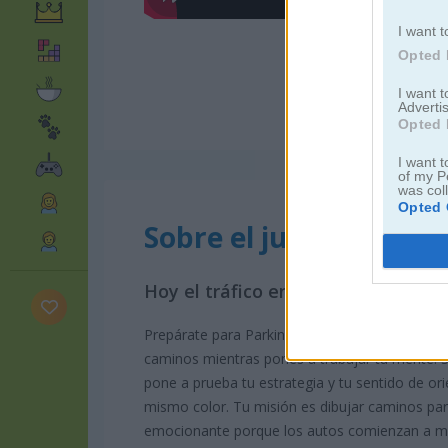
I want t
Opted 
I want 
Advertis
Opted 
I want t
of my P
was col
Opted 
Sobre el juego Parkin
Hoy el tráfico en hora pico es es
Prepárate para Parking Rush, el juego de romp
caminos mientras pones a trabajar tu mente. Su
pone a prueba tu estrategia y tu sentido de or
mismo color. Tu misión es dibujar caminos par
emocionante porque los autos comienzan a m