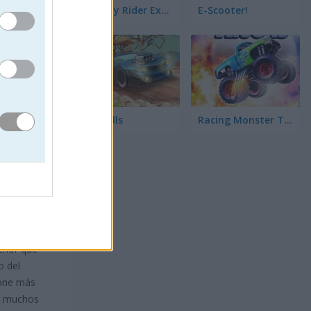
Highway Rider Extreme
E-Scooter!
High Hills
Racing Monster Trucks
y dibujar
erior que
o del
pone más
n muchos