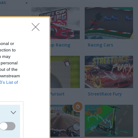
has
ionar
sonal or
Drift Cup Racing
Racing Cars
ection to
ou may
 personal
out of the
 downstream
B’s List of
Street Pursuit
StreetRace Fury