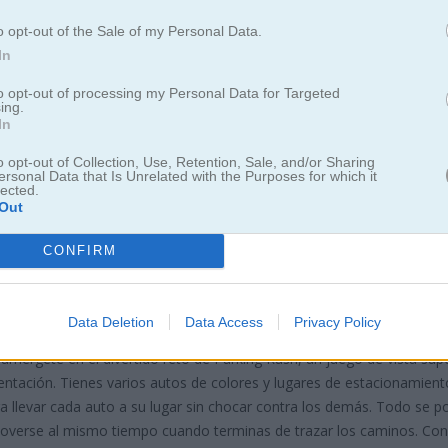
o opt-out of the Sale of my Personal Data.
In
to opt-out of processing my Personal Data for Targeted
ing.
In
o opt-out of Collection, Use, Retention, Sale, and/or Sharing
ersonal Data that Is Unrelated with the Purposes for which it
lected.
Out
g Rush
CONFIRM
pecialmente pesado
Data Deletion
Data Access
Privacy Policy
ecabezas para estacionar autos donde debes hacer coincidir colores 
mérgete en el divertido reto de Parking Rush, un juego de vista sup
ientación. Tienes varios autos de colores y lugares de estacionamient
a llevar cada auto a su lugar sin chocar contra los demás. Todo se 
overse al mismo tiempo cuando terminas de trazar los caminos. Co