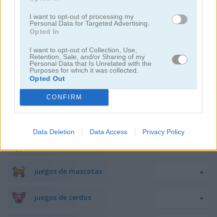
juegos de flappy bird
I want to opt-out of processing my
Personal Data for Targeted Advertising.
Opted In
juegos de ranas
I want to opt-out of Collection, Use,
Retention, Sale, and/or Sharing of my
Personal Data that Is Unrelated with the
juegos de caballos
Purposes for which it was collected.
Opted Out
juegos de monos
CONFIRM
juegos de pandas
Data Deletion
Data Access
Privacy Policy
juegos de pingüinos
juegos de mascotas
juegos de cerdos