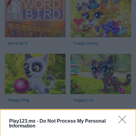
Word Bird
Happy Bunny
Happy Dog
Happy Cat
Categorías Relacionadas
Play123.mx -
Do Not Process My Personal
Information
juegos de pájaros