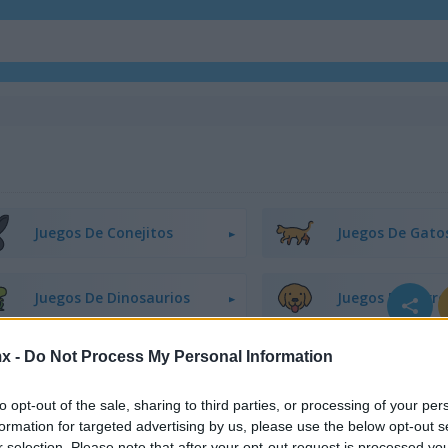
Juegos De Conejitos
Juegos De Gato
Juegos De Dinosaurios
Juegos De Perro
x -
Do Not Process My Personal Information
Juegos De Patos
Juegos De Pesc
to opt-out of the sale, sharing to third parties, or processing of your per
formation for targeted advertising by us, please use the below opt-out s
Juegos De Ranas
Juegos De Cabal
r selection. Please note that after your opt-out request is processed y