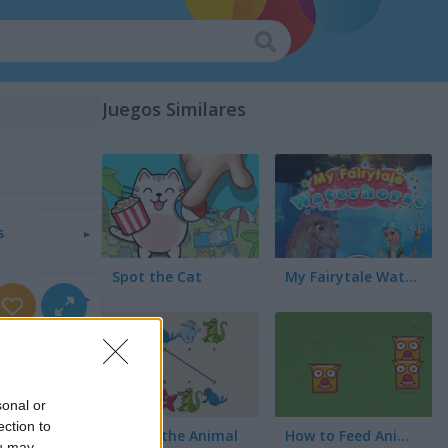
Juegos Similares
s
Spot the Cat
My Fairytale Water Horse
s
a
sonal or
ection to
los
Match the Animal
How to Feed Animals?
ou may