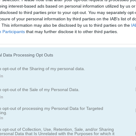
eing interest-based ads based on personal information utilized by us or
disclosed to third parties prior to your opt-out. You may separately opt-
Juegos De Pandas
Juegos De Ping
losure of your personal information by third parties on the IAB’s list of
. This information may also be disclosed by us to third parties on the
IA
Participants
that may further disclose it to other third parties.
Juegos De Cerdos
Juegos De Cone
Juegos De Ovejas
Juegos De Zool
l Data Processing Opt Outs
o opt-out of the Sharing of my personal data.
In
o opt-out of the Sale of my Personal Data.
In
ittens
to opt-out of processing my Personal Data for Targeted
ing.
In
 en un buscaminas lo más rápido posible
o opt-out of Collection, Use, Retention, Sale, and/or Sharing
inal del clásico Buscaminas. Tu objetivo es encontrar 10 gatos oculto
ersonal Data that Is Unrelated with the Purposes for which it