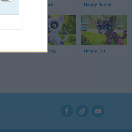
Word Bird
Happy Bunny
udarán a
 gatos
Happy Dog
Happy Cat