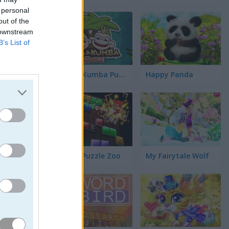
 personal
out of the
üinos
 downstream
B’s List of
jos
Kiba & Kumba Puzzle
Happy Panda
ógico
Blocks Puzzle Zoo
My Fairytale Wolf
s que