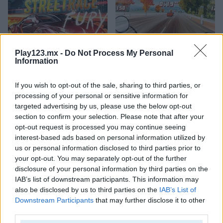
Play123.mx -
Do Not Process My Personal
Information
StreetRace Fury
Highway Rider Extreme
If you wish to opt-out of the sale, sharing to third parties, or
processing of your personal or sensitive information for
targeted advertising by us, please use the below opt-out
section to confirm your selection. Please note that after your
opt-out request is processed you may continue seeing
interest-based ads based on personal information utilized by
us or personal information disclosed to third parties prior to
your opt-out. You may separately opt-out of the further
E-Scooter!
High Hills
disclosure of your personal information by third parties on the
IAB’s list of downstream participants. This information may
Categorías Relacionadas
also be disclosed by us to third parties on the
IAB’s List of
Downstream Participants
that may further disclose it to other
third parties.
juegos de autobuses