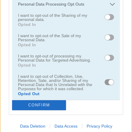
Personal Data Processing Opt Outs
juegos de motos
I want to opt-out of the Sharing of my
personal data.
Opted In
juegos de lanchas
I want to opt-out of the Sale of my
Personal Data.
Opted In
juegos de carros
I want to opt-out of processing my
Personal Data for Targeted Advertising.
juegos de monster truck
Opted In
I want to opt-out of Collection, Use,
juegos de estacionar
Retention, Sale, and/or Sharing of my
Personal Data that Is Unrelated with the
Purposes for which it was collected.
juegos de trenes
Opted Out
CONFIRM
juegos gratis
juegos de carreras
extreme car parking
Data Deletion
Data Access
Privacy Policy
Video del juego