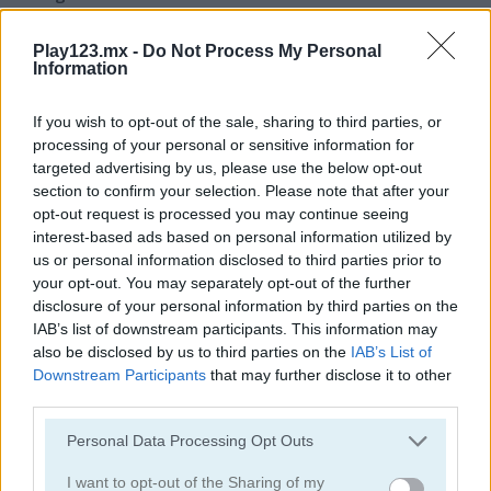
Play123.mx -
Do Not Process My Personal
juegos de pájaros
Information
juegos de conejitos
If you wish to opt-out of the sale, sharing to third parties, or
processing of your personal or sensitive information for
targeted advertising by us, please use the below opt-out
juegos de gatos
section to confirm your selection. Please note that after your
opt-out request is processed you may continue seeing
juegos de pollos
interest-based ads based on personal information utilized by
us or personal information disclosed to third parties prior to
your opt-out. You may separately opt-out of the further
juegos de dinosaurios
disclosure of your personal information by third parties on the
IAB’s list of downstream participants. This information may
also be disclosed by us to third parties on the
IAB’s List of
juegos de perros
Downstream Participants
that may further disclose it to other
third parties.
juegos de delfines
Personal Data Processing Opt Outs
juegos de patos
I want to opt-out of the Sharing of my