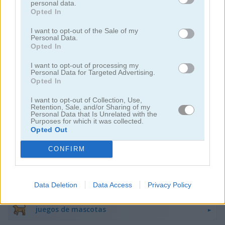
personal data.
Opted In
juegos de pesca
I want to opt-out of the Sale of my
Personal Data.
juegos de flappy bird
Opted In
I want to opt-out of processing my
Personal Data for Targeted Advertising.
juegos de ranas
Opted In
I want to opt-out of Collection, Use,
juegos de caballos
Retention, Sale, and/or Sharing of my
Personal Data that Is Unrelated with the
Purposes for which it was collected.
juegos de monos
Opted Out
CONFIRM
juegos de pandas
juegos de pingüinos
Data Deletion
Data Access
Privacy Policy
juegos de mascotas